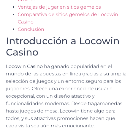
Ventajas de jugar en sitios gemelos
Comparativa de sitios gemelos de Locowin
Casino
Conclusión
Introducción a Locowin
Casino
Locowin Casino
ha ganado popularidad en el
mundo de las apuestas en línea gracias a su amplia
selección de juegos y un entorno seguro para los
jugadores. Ofrece una experiencia de usuario
excepcional, con un diseño atractivo y
funcionalidades modernas. Desde tragamonedas
hasta juegos de mesa, Locowin tiene algo para
todos, y sus atractivas promociones hacen que
cada visita sea aún más emocionante.