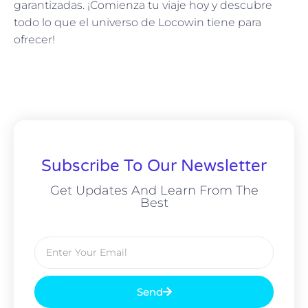
garantizadas. ¡Comienza tu viaje hoy y descubre
todo lo que el universo de Locowin tiene para
ofrecer!
Subscribe To Our Newsletter
Get Updates And Learn From The
Best
Send