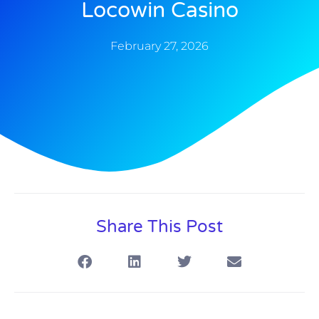
Locowin Casino
February 27, 2026
Share This Post