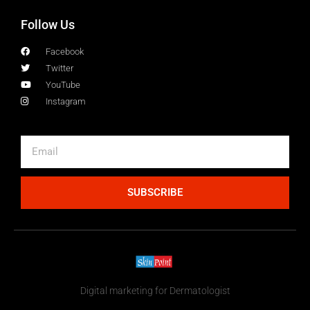
Follow Us
Facebook
Twitter
YouTube
Instagram
SUBSCRIBE
Digital marketing for Dermatologist