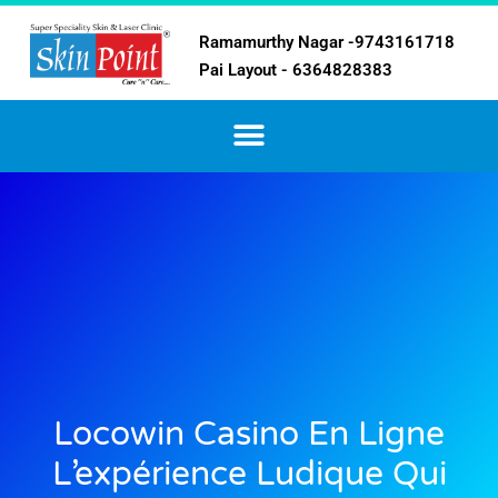
Ramamurthy Nagar -9743161718
Pai Layout - 6364828383
Locowin Casino En Ligne
L’expérience Ludique Qui