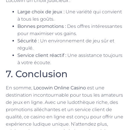
Locowin un choix judicieux :
Large choix de jeux :
Une variété qui convient
à tous les goûts.
Bonnes promotions :
Des offres intéressantes
pour maximiser vos gains.
Sécurité :
Un environnement de jeu sûr et
régulé.
Service client réactif :
Une assistance toujours
à votre écoute.
7. Conclusion
En somme,
Locowin Online Casino
est une
destination incontournable pour tous les amateurs
de jeux en ligne. Avec une ludothèque riche, des
promotions alléchantes et un service client de
qualité, ce casino en ligne est conçu pour offrir une
expérience ludique unique. N’attendez plus,