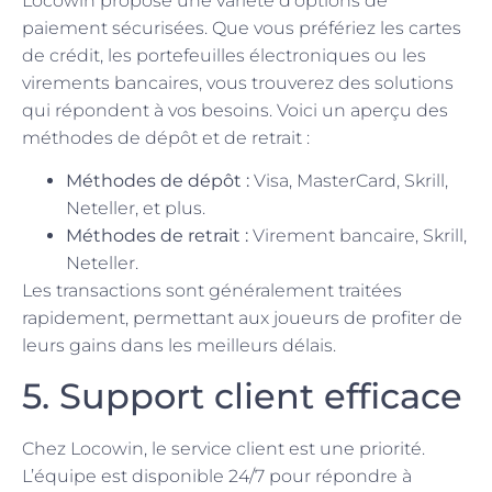
Locowin propose une variété d’options de
paiement sécurisées. Que vous préfériez les cartes
de crédit, les portefeuilles électroniques ou les
virements bancaires, vous trouverez des solutions
qui répondent à vos besoins. Voici un aperçu des
méthodes de dépôt et de retrait :
Méthodes de dépôt :
Visa, MasterCard, Skrill,
Neteller, et plus.
Méthodes de retrait :
Virement bancaire, Skrill,
Neteller.
Les transactions sont généralement traitées
rapidement, permettant aux joueurs de profiter de
leurs gains dans les meilleurs délais.
5. Support client efficace
Chez Locowin, le service client est une priorité.
L’équipe est disponible 24/7 pour répondre à