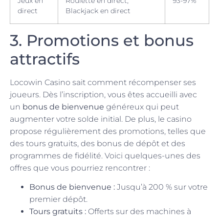
Jeux en
Roulette en direct,
93-97%
direct
Blackjack en direct
3. Promotions et bonus
attractifs
Locowin Casino sait comment récompenser ses
joueurs. Dès l’inscription, vous êtes accueilli avec
un
bonus de bienvenue
généreux qui peut
augmenter votre solde initial. De plus, le casino
propose régulièrement des promotions, telles que
des tours gratuits, des bonus de dépôt et des
programmes de fidélité. Voici quelques-unes des
offres que vous pourriez rencontrer :
Bonus de bienvenue :
Jusqu’à 200 % sur votre
premier dépôt.
Tours gratuits :
Offerts sur des machines à