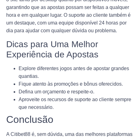
garantindo que as apostas possam ser feitas a qualquer
hora e em qualquer lugar. O suporte ao cliente também é
um destaque, com uma equipe disponível 24 horas por
dia para ajudar com qualquer dúvida ou problema.
Dicas para Uma Melhor
Experiência de Apostas
Explore diferentes jogos antes de apostar grandes
quantias.
Fique atento às promoções e bônus oferecidos.
Defina um orçamento e respeite-o.
Aproveite os recursos de suporte ao cliente sempre
que necessário.
Conclusão
A
Citibet88
é, sem dúvida, uma das melhores plataformas