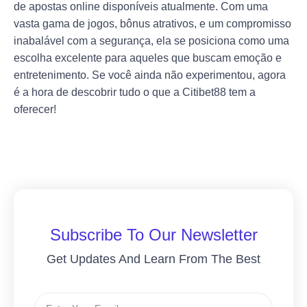
de apostas online disponíveis atualmente. Com uma
vasta gama de jogos, bônus atrativos, e um compromisso
inabalável com a segurança, ela se posiciona como uma
escolha excelente para aqueles que buscam emoção e
entretenimento. Se você ainda não experimentou, agora
é a hora de descobrir tudo o que a Citibet88 tem a
oferecer!
Subscribe To Our Newsletter
Get Updates And Learn From The Best