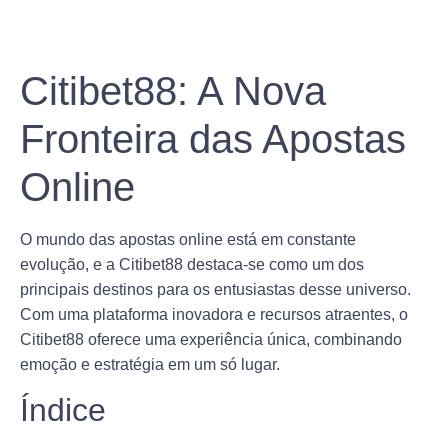
Citibet88: A Nova
Fronteira das Apostas
Online
O mundo das apostas online está em constante
evolução, e a
Citibet88
destaca-se como um dos
principais destinos para os entusiastas desse universo.
Com uma plataforma inovadora e recursos atraentes, o
Citibet88 oferece uma experiência única, combinando
emoção e estratégia em um só lugar.
Índice