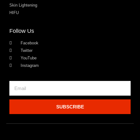
Skin Lightening
HIFU
Follow Us
Facebook
Twitter
YouTube
Instagram
SUBSCRIBE