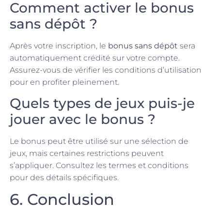
Comment activer le bonus
sans dépôt ?
Après votre inscription, le
bonus sans dépôt
sera
automatiquement crédité sur votre compte.
Assurez-vous de vérifier les conditions d’utilisation
pour en profiter pleinement.
Quels types de jeux puis-je
jouer avec le bonus ?
Le bonus peut être utilisé sur une sélection de
jeux, mais certaines restrictions peuvent
s’appliquer. Consultez les termes et conditions
pour des détails spécifiques.
6. Conclusion