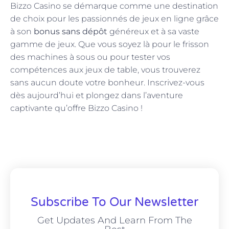
Bizzo Casino se démarque comme une destination
de choix pour les passionnés de jeux en ligne grâce
à son
bonus sans dépôt
généreux et à sa vaste
gamme de jeux. Que vous soyez là pour le frisson
des machines à sous ou pour tester vos
compétences aux jeux de table, vous trouverez
sans aucun doute votre bonheur. Inscrivez-vous
dès aujourd’hui et plongez dans l’aventure
captivante qu’offre Bizzo Casino !
Subscribe To Our Newsletter
Get Updates And Learn From The