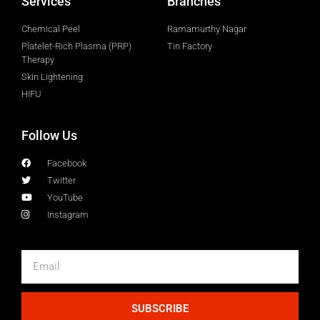
Services
Branches
Chemical Peel
Ramamurthy Nagar
Platelet-Rich Plasma (PRP)
Tin Factory
Therapy
Skin Lightening
HIFU
Follow Us
Facebook
Twitter
YouTube
Instagram
SUBSCRIBE