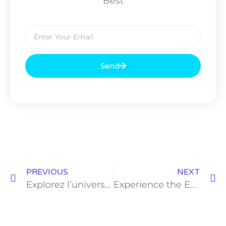
Best
Send
PREVIOUS
NEXT
Explorez l’univers des gains avec le bonus sans dépôt de Planet 7
Experience the Enchanting Thrills of Royal Casino Vegas Magic