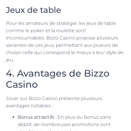
Jeux de table
Pour les amateurs de stratégie, les jeux de table
comme le poker et la roulette sont
incontournables. Bizzo Casino propose plusieurs
variantes de ces jeux, permettant aux joueurs de
choisir celle qui correspond le mieux à leur style de
jeu.
4. Avantages de Bizzo
Casino
Jouer sur Bizzo Casino présente plusieurs
avantages notables :
Bonus attractifs :
En plus du
bonus sans
dépôt
, de nombreuses promotions sont