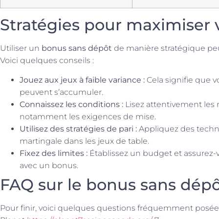
Stratégies pour maximiser 
Utiliser un
bonus sans dépôt
de manière stratégique pe
Voici quelques conseils :
Jouez aux jeux à faible variance :
Cela signifie que v
peuvent s’accumuler.
Connaissez les conditions :
Lisez attentivement les 
notamment les exigences de mise.
Utilisez des stratégies de pari :
Appliquez des techni
martingale dans les jeux de table.
Fixez des limites :
Établissez un budget et assurez-
avec un bonus.
FAQ sur le bonus sans dép
Pour finir, voici quelques questions fréquemment posé