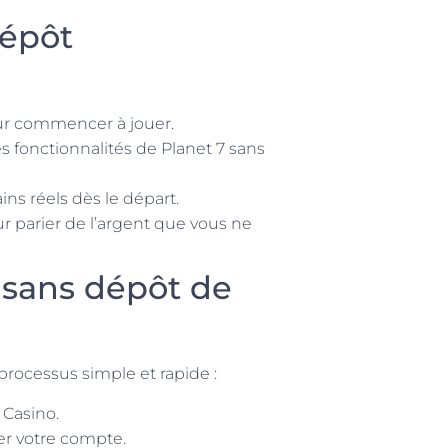
dépôt
our commencer à jouer.
es fonctionnalités de Planet 7 sans
ins réels dès le départ.
 parier de l’argent que vous ne
sans dépôt de
processus simple et rapide :
 Casino.
ver votre compte.