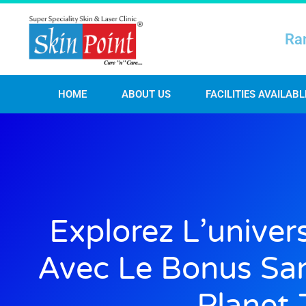
Ra
HOME
ABOUT US
FACILITIES AVAILABL
Explorez L’univer
Avec Le Bonus Sa