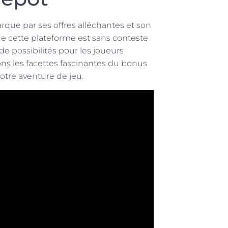
que par ses offres alléchantes et son
 de cette plateforme est sans conteste
de possibilités pour les joueurs
ons les facettes fascinantes du bonus
otre aventure de jeu.