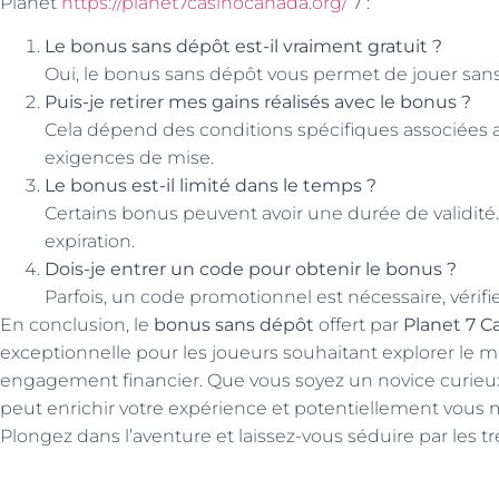
Planet
https://planet7casinocanada.org/
7 :
Le bonus sans dépôt est-il vraiment gratuit ?
Oui, le bonus sans dépôt vous permet de jouer sans
Puis-je retirer mes gains réalisés avec le bonus ?
Cela dépend des conditions spécifiques associées au
exigences de mise.
Le bonus est-il limité dans le temps ?
Certains bonus peuvent avoir une durée de validité. 
expiration.
Dois-je entrer un code pour obtenir le bonus ?
Parfois, un code promotionnel est nécessaire, vérifiez
En conclusion, le
bonus sans dépôt
offert par
Planet 7 C
exceptionnelle pour les joueurs souhaitant explorer le 
engagement financier. Que vous soyez un novice curieux 
peut enrichir votre expérience et potentiellement vous
Plongez dans l’aventure et laissez-vous séduire par les trés