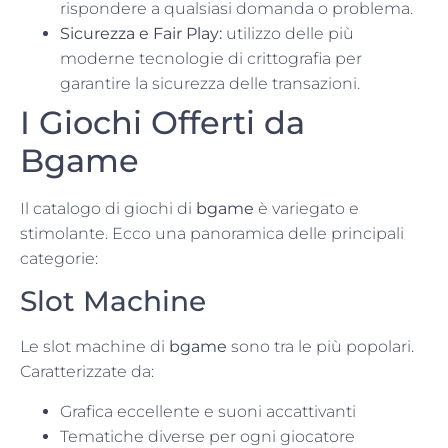
rispondere a qualsiasi domanda o problema.
Sicurezza e Fair Play:
utilizzo delle più
moderne tecnologie di crittografia per
garantire la sicurezza delle transazioni.
I Giochi Offerti da
Bgame
Il catalogo di giochi di
bgame
è variegato e
stimolante. Ecco una panoramica delle principali
categorie:
Slot Machine
Le slot machine di
bgame
sono tra le più popolari.
Caratterizzate da:
Grafica eccellente e suoni accattivanti
Tematiche diverse per ogni giocatore