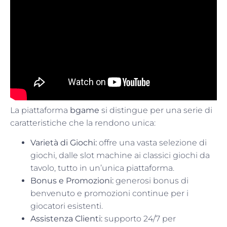
La piattaforma
bgame
si distingue per una serie di
caratteristiche che la rendono unica:
Varietà di Giochi:
offre una vasta selezione di
giochi, dalle slot machine ai classici giochi da
tavolo, tutto in un’unica piattaforma.
Bonus e Promozioni:
generosi bonus di
benvenuto e promozioni continue per i
giocatori esistenti.
Assistenza Clienti:
supporto 24/7 per