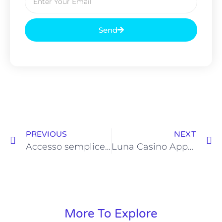
Send
PREVIOUS
NEXT
Accesso semplice a Betpoint per scommettitori esperti
Luna Casino Appens Förtrollande Värld av Spel
More To Explore