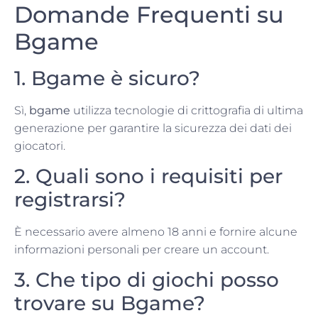
Domande Frequenti su
Bgame
1. Bgame è sicuro?
Sì,
bgame
utilizza tecnologie di crittografia di ultima
generazione per garantire la sicurezza dei dati dei
giocatori.
2. Quali sono i requisiti per
registrarsi?
È necessario avere almeno 18 anni e fornire alcune
informazioni personali per creare un account.
3. Che tipo di giochi posso
trovare su Bgame?