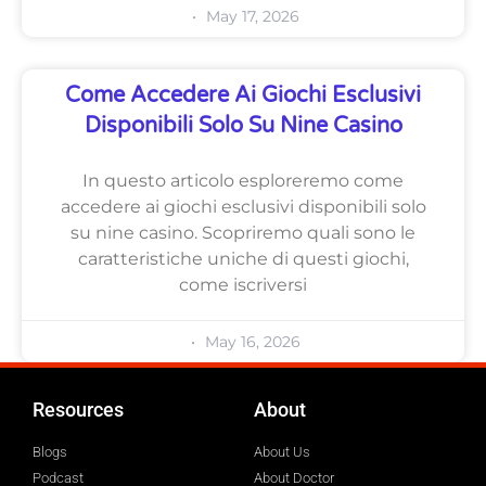
May 17, 2026
Come Accedere Ai Giochi Esclusivi
Disponibili Solo Su Nine Casino
In questo articolo esploreremo come
accedere ai giochi esclusivi disponibili solo
su nine casino. Scopriremo quali sono le
caratteristiche uniche di questi giochi,
come iscriversi
May 16, 2026
Resources
About
Blogs
About Us
Podcast
About Doctor