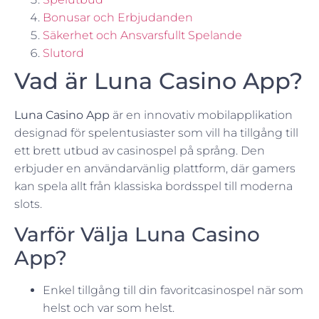
Bonusar och Erbjudanden
Säkerhet och Ansvarsfullt Spelande
Slutord
Vad är Luna Casino App?
Luna Casino App
är en innovativ mobilapplikation
designad för spelentusiaster som vill ha tillgång till
ett brett utbud av casinospel på språng. Den
erbjuder en användarvänlig plattform, där gamers
kan spela allt från klassiska bordsspel till moderna
slots.
Varför Välja Luna Casino
App?
Enkel tillgång till din favoritcasinospel när som
helst och var som helst.