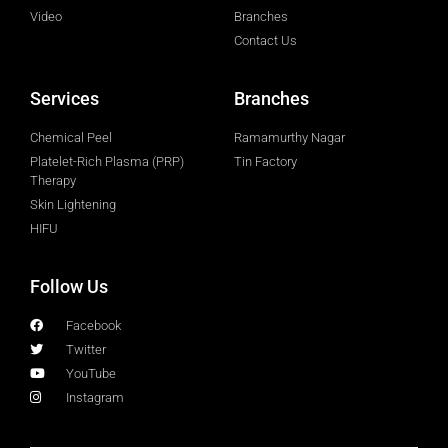
Video
Branches
Contact Us
Services
Branches
Chemical Peel
Ramamurthy Nagar
Platelet-Rich Plasma (PRP)
Tin Factory
Therapy
Skin Lightening
HIFU
Follow Us
Facebook
Twitter
YouTube
Instagram