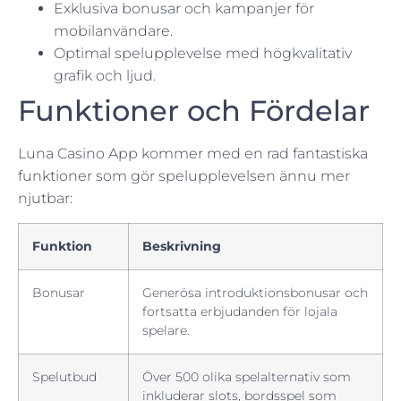
Exklusiva bonusar och kampanjer för
mobilanvändare.
Optimal spelupplevelse med högkvalitativ
grafik och ljud.
Funktioner och Fördelar
Luna Casino App kommer med en rad fantastiska
funktioner som gör spelupplevelsen ännu mer
njutbar:
Funktion
Beskrivning
Bonusar
Generösa introduktionsbonusar och
fortsatta erbjudanden för lojala
spelare.
Spelutbud
Över 500 olika spelalternativ som
inkluderar slots, bordsspel som