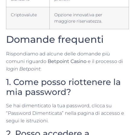
Criptovalute
Opzione innovativa per
maggiore riservatezza.
Domande frequenti
Rispondiamo ad alcune delle domande più
comuni riguardo
Betpoint Casino
e il processo di
login Betpoint
:
1. Come posso riottenere la
mia password?
Se hai dimenticato la tua password, clicca su
“Password Dimenticata” nella pagina di accesso e
segui le istruzioni.
2. Posso accedere a