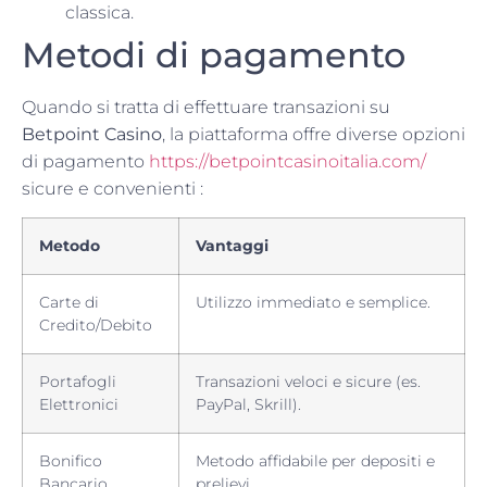
classica.
Metodi di pagamento
Quando si tratta di effettuare transazioni su
Betpoint Casino
, la piattaforma offre diverse opzioni
di pagamento
https://betpointcasinoitalia.com/
sicure e convenienti :
Metodo
Vantaggi
Carte di
Utilizzo immediato e semplice.
Credito/Debito
Portafogli
Transazioni veloci e sicure (es.
Elettronici
PayPal, Skrill).
Bonifico
Metodo affidabile per depositi e
Bancario
prelievi.