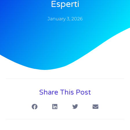
Esperti
January 3, 2026
Share This Post