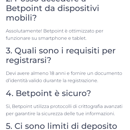
Betpoint da dispositivi
mobili?
Assolutamente! Betpoint è ottimizzato per
funzionare su smartphone e tablet.
3. Quali sono i requisiti per
registrarsi?
Devi avere almeno 18 anni e fornire un documento
d’identità valido durante la registrazione.
4. Betpoint è sicuro?
Sì, Betpoint utilizza protocolli di crittografia avanzati
per garantire la sicurezza delle tue informazioni.
5. Ci sono limiti di deposito