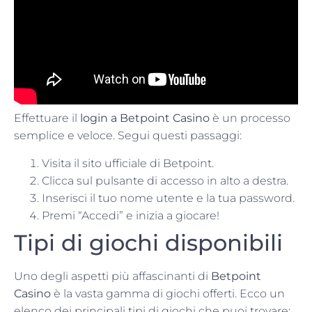
Effettuare il
login a Betpoint Casino
è un processo
semplice e veloce. Segui questi passaggi:
Visita il sito ufficiale di Betpoint.
Clicca sul pulsante di accesso in alto a destra.
Inserisci il tuo nome utente e la tua password.
Premi “Accedi” e inizia a giocare!
Tipi di giochi disponibili
Uno degli aspetti più affascinanti di
Betpoint
Casino
è la vasta gamma di giochi offerti. Ecco un
elenco dei principali tipi di giochi che puoi trovare: