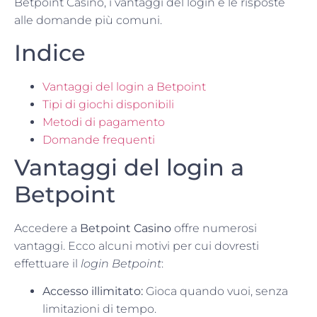
Betpoint Casino, i vantaggi del login e le risposte
alle domande più comuni.
Indice
Vantaggi del login a Betpoint
Tipi di giochi disponibili
Metodi di pagamento
Domande frequenti
Vantaggi del login a
Betpoint
Accedere a
Betpoint Casino
offre numerosi
vantaggi. Ecco alcuni motivi per cui dovresti
effettuare il
login Betpoint
:
Accesso illimitato:
Gioca quando vuoi, senza
limitazioni di tempo.