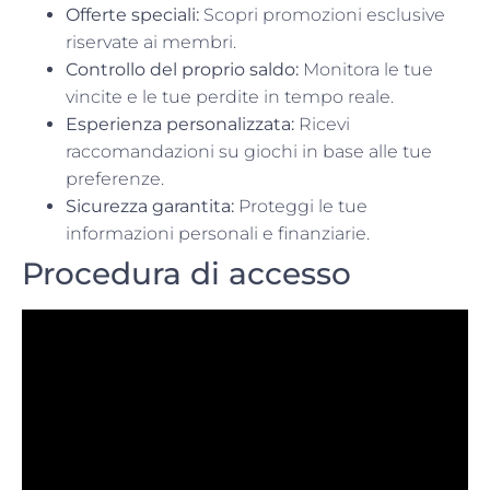
Offerte speciali:
Scopri promozioni esclusive
riservate ai membri.
Controllo del proprio saldo:
Monitora le tue
vincite e le tue perdite in tempo reale.
Esperienza personalizzata:
Ricevi
raccomandazioni su giochi in base alle tue
preferenze.
Sicurezza garantita:
Proteggi le tue
informazioni personali e finanziarie.
Procedura di accesso