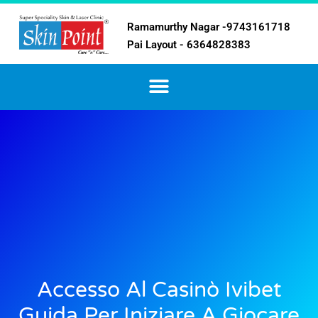
Ramamurthy Nagar -9743161718
Pai Layout - 6364828383
Accesso Al Casinò Ivibet
Guida Per Iniziare A Giocare