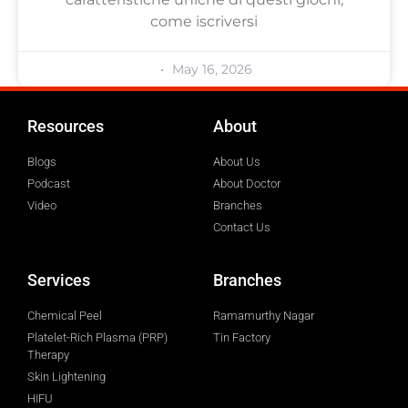
come iscriversi
May 16, 2026
Resources
About
Blogs
About Us
Podcast
About Doctor
Video
Branches
Contact Us
Services
Branches
Chemical Peel
Ramamurthy Nagar
Platelet-Rich Plasma (PRP)
Tin Factory
Therapy
Skin Lightening
HIFU