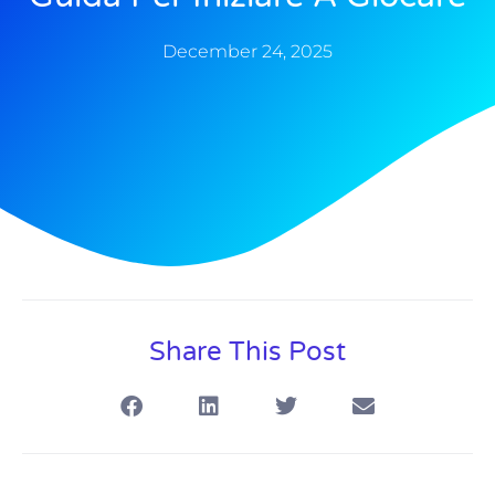
December 24, 2025
Share This Post