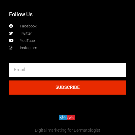
Follow Us
Facebook
Twitter
YouTube
Instagram
SUBSCRIBE
Digital marketing for Dermatologist