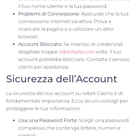
il tuo nome utente e la tua password.
Problemi di Connessione:
Assicurati che la tua
connessione Internet sia attiva. Prova a
ricaricare la pagina o a utilizzare un altro
browser.
Account Bloccato:
Se inserisci le credenziali
sbagliate troppe
ivibetitalia.com
volte, il tuo
account potrebbe bloccarsi. Contatta il servizio
clienti per assistenza.
Sicurezza dell’Account
La sicurezza del tuo account su Ivibet Casino è di
fondamentale importanza. Ecco alcuni consigli per
proteggere le tue informazioni:
Usa una Password Forte:
Scegli una password
complessa che contenga lettere, numeri e
simboli.