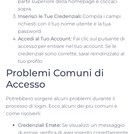
parte superiore della homepage e cliccaci
sopra.
Inserisci le Tue Credenziali:
Compila i campi
richiesti con il tuo nome utente e la tua
password.
Accedi al Tuo Account:
Fai clic sul pulsante di
accesso per entrare nel tuo account. Se le
credenziali sono corrette, sarai reindirizzato al
tuo profilo.
Problemi Comuni di
Accesso
Potrebbero sorgere alcuni problemi durante il
processo di login. Ecco alcuni dei più comuni e
come risolverli:
Credenziali Errate:
Se visualizzi un messaggio
di errore, verifica di aver inserito correttamente