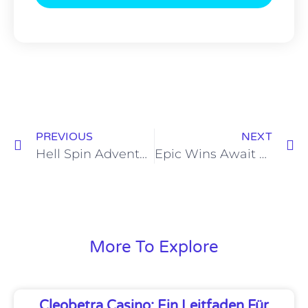
PREVIOUS
NEXT
Hell Spin Adventure in the Outback
Epic Wins Await at Mega Casino Extravaganza for Slots Lovers
More To Explore
Cleobetra Casino: Ein Leitfaden Für