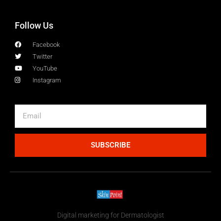
Follow Us
Facebook
Twitter
YouTube
Instagram
SUBSCRIBE
Digital marketing for Dermatologist