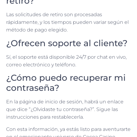
retiro?
Las solicitudes de retiro son procesadas
rápidamente, y los tiempos pueden variar según el
método de pago elegido.
¿Ofrecen soporte al cliente?
Sí, el soporte está disponible 24/7 por chat en vivo,
correo electrónico y teléfono.
¿Cómo puedo recuperar mi
contraseña?
En la página de inicio de sesión, habrá un enlace
que dice “¿Olvidaste tu contraseña?”. Sigue las
instrucciones para restablecerla.
Con esta información, ya estás listo para aventurarte
en el emocionante universo de Cocoa Casino.