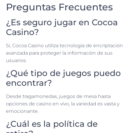
Preguntas Frecuentes
¿Es seguro jugar en Cocoa
Casino?
Sí, Cocoa Casino utiliza tecnología de encriptación
avanzada para proteger la información de sus
usuarios.
¿Qué tipo de juegos puedo
encontrar?
Desde tragamonedas, juegos de mesa hasta
opciones de casino en vivo, la variedad es vasta y
emocionante.
¿Cuál es la política de