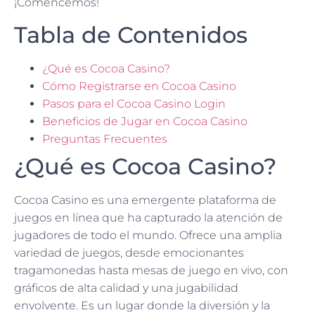
¡Comencemos!
Tabla de Contenidos
¿Qué es Cocoa Casino?
Cómo Registrarse en Cocoa Casino
Pasos para el Cocoa Casino Login
Beneficios de Jugar en Cocoa Casino
Preguntas Frecuentes
¿Qué es Cocoa Casino?
Cocoa Casino es una emergente plataforma de
juegos en línea que ha capturado la atención de
jugadores de todo el mundo. Ofrece una amplia
variedad de juegos, desde emocionantes
tragamonedas hasta mesas de juego en vivo, con
gráficos de alta calidad y una jugabilidad
envolvente. Es un lugar donde la diversión y la