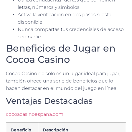
letras, números y símbolos.
Activa la verificación en dos pasos si está
disponible.
Nunca compartas tus credenciales de acceso
con nadie.
Beneficios de Jugar en
Cocoa Casino
Cocoa Casino no solo es un lugar ideal para jugar,
también ofrece una serie de beneficios que lo
hacen destacar en el mundo del juego en línea.
Ventajas Destacadas
cocoacasinoespana.com
Beneficio
Descripción