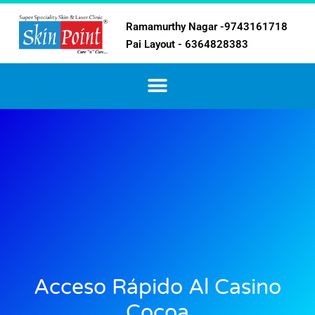
Ramamurthy Nagar -9743161718
Pai Layout - 6364828383
Acceso Rápido Al Casino
Cocoa