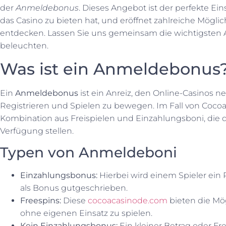
der
Anmeldebonus
. Dieses Angebot ist der perfekte Eins
das Casino zu bieten hat, und eröffnet zahlreiche Möglic
entdecken. Lassen Sie uns gemeinsam die wichtigsten
beleuchten.
Was ist ein Anmeldebonus
Ein
Anmeldebonus
ist ein Anreiz, den Online-Casinos n
Registrieren und Spielen zu bewegen. Im Fall von Cocoa
Kombination aus Freispielen und Einzahlungsboni, die 
Verfügung stellen.
Typen von Anmeldeboni
Einzahlungsbonus:
Hierbei wird einem Spieler ein 
als Bonus gutgeschrieben.
Freespins:
Diese
cocoacasinode.com
bieten die Mö
ohne eigenen Einsatz zu spielen.
Kein Einzahlungsbonus:
Ein kleiner Betrag oder F