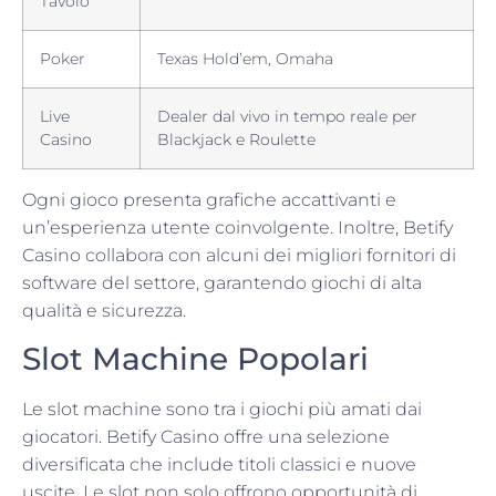
Tavolo
Poker
Texas Hold’em, Omaha
Live
Dealer dal vivo in tempo reale per
Casino
Blackjack e Roulette
Ogni gioco presenta grafiche accattivanti e
un’esperienza utente coinvolgente. Inoltre, Betify
Casino collabora con alcuni dei migliori fornitori di
software del settore, garantendo giochi di alta
qualità e sicurezza.
Slot Machine Popolari
Le slot machine sono tra i giochi più amati dai
giocatori. Betify Casino offre una selezione
diversificata che include titoli classici e nuove
uscite. Le slot non solo offrono opportunità di