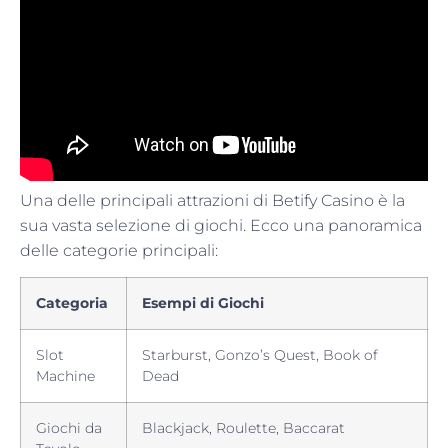
Una delle principali attrazioni di Betify Casino è la
sua vasta selezione di giochi. Ecco una panoramica
delle categorie principali:
Categoria
Esempi di Giochi
Slot
Starburst, Gonzo’s Quest, Book of
Machine
Dead
Giochi da
Blackjack, Roulette, Baccarat