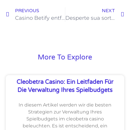
PREVIOUS
NEXT
Casino Betify entfesselt die Magie des Glücksspiels neu
Desperte sua sorte com o código bônus qbet e conquiste vitórias
More To Explore
Cleobetra Casino: Ein Leitfaden Für
Die Verwaltung Ihres Spielbudgets
In diesem Artikel werden wir die besten
Strategien zur Verwaltung Ihres
Spielbudgets im cleobetra casino
beleuchten. Es ist entscheidend, ein