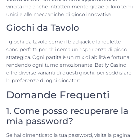
vincita ma anche intrattenimento grazie ai loro temi
unici e alle meccaniche di gioco innovative.
Giochi da Tavolo
I giochi da tavolo come il blackjack e la roulette
sono perfetti per chi cerca un’esperienza di gioco
strategica. Ogni partita è un mix di abilità e fortuna,
rendendo ogni turno emozionante. Betify Casino
offre diverse varianti di questi giochi, per soddisfare
le preferenze di ogni giocatore.
Domande Frequenti
1. Come posso recuperare la
mia password?
Se hai dimenticato la tua password, visita la pagina