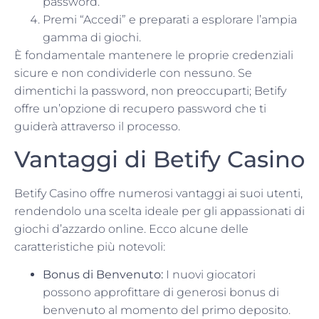
password.
Premi “Accedi” e preparati a esplorare l’ampia
gamma di giochi.
È fondamentale mantenere le proprie credenziali
sicure e non condividerle con nessuno. Se
dimentichi la password, non preoccuparti; Betify
offre un’opzione di recupero password che ti
guiderà attraverso il processo.
Vantaggi di Betify Casino
Betify Casino offre numerosi vantaggi ai suoi utenti,
rendendolo una scelta ideale per gli appassionati di
giochi d’azzardo online. Ecco alcune delle
caratteristiche più notevoli:
Bonus di Benvenuto:
I nuovi giocatori
possono approfittare di generosi bonus di
benvenuto al momento del primo deposito.