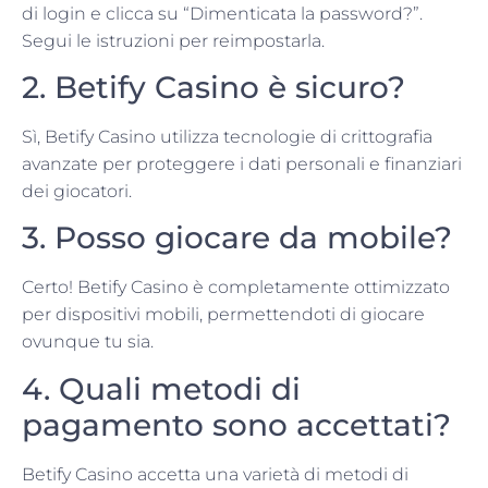
di login e clicca su “Dimenticata la password?”.
Segui le istruzioni per reimpostarla.
2. Betify Casino è sicuro?
Sì, Betify Casino utilizza tecnologie di crittografia
avanzate per proteggere i dati personali e finanziari
dei giocatori.
3. Posso giocare da mobile?
Certo! Betify Casino è completamente ottimizzato
per dispositivi mobili, permettendoti di giocare
ovunque tu sia.
4. Quali metodi di
pagamento sono accettati?
Betify Casino accetta una varietà di metodi di