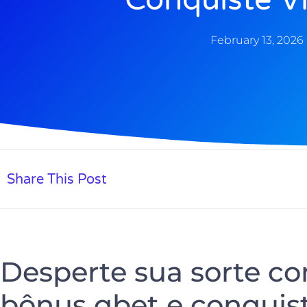
Conquiste Vi
February 13, 2026
Share This Post
Desperte sua sorte c
bônus qbet e conquist