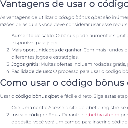
Vantagens de usar o códig
As vantagens de utilizar o
código bônus qbet
são inúmera
razões pelas quais você deve considerar usar esse recurs
Aumento do saldo:
O bônus pode aumentar signific
disponível para jogar.
Mais oportunidades de ganhar:
Com mais fundos em
diferentes jogos e estratégias.
Jogos grátis:
Muitas ofertas incluem rodadas grátis,
Facilidade de uso:
O processo para usar o código bô
Como usar o código bônus
Usar o
código bônus qbet
é fácil e direto. Siga estas eta
Crie uma conta:
Acesse o site do qbet e registre-se
Insira o código bônus:
Durante o
qbetbrasil.com
pro
depósito, você verá um campo para inserir o código 