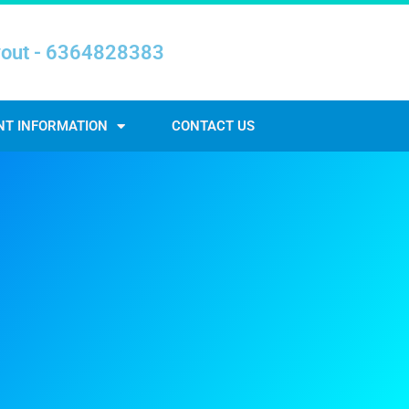
yout - 6364828383
NT INFORMATION
CONTACT US