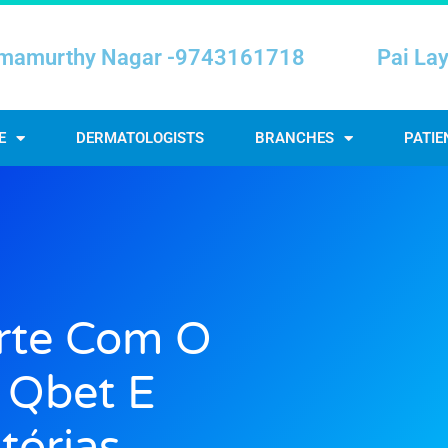
mamurthy Nagar -9743161718
Pai La
E
DERMATOLOGISTS
BRANCHES
PATIE
rte Com O
 Qbet E