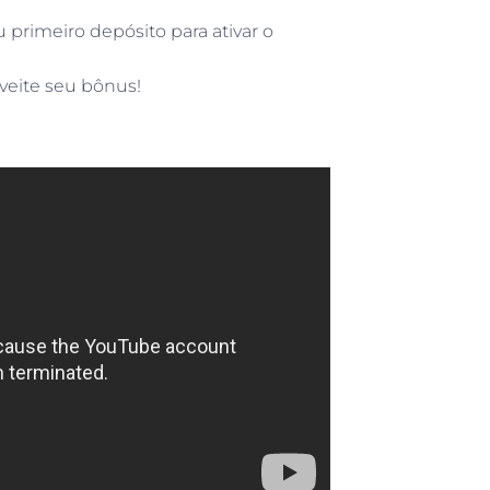
 primeiro depósito para ativar o
oveite seu bônus!