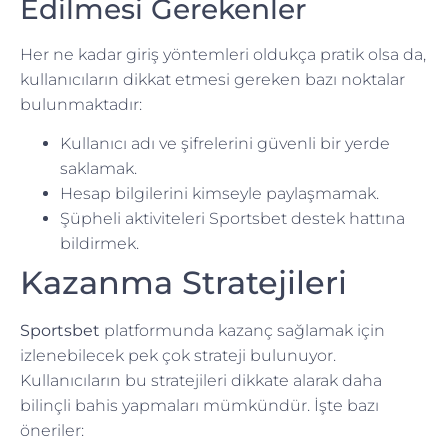
Edilmesi Gerekenler
Her ne kadar giriş yöntemleri oldukça pratik olsa da,
kullanıcıların dikkat etmesi gereken bazı noktalar
bulunmaktadır:
Kullanıcı adı ve şifrelerini güvenli bir yerde
saklamak.
Hesap bilgilerini kimseyle paylaşmamak.
Şüpheli aktiviteleri Sportsbet destek hattına
bildirmek.
Kazanma Stratejileri
Sportsbet
platformunda kazanç sağlamak için
izlenebilecek pek çok strateji bulunuyor.
Kullanıcıların bu stratejileri dikkate alarak daha
bilinçli bahis yapmaları mümkündür. İşte bazı
öneriler: