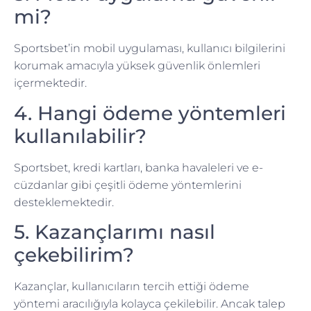
mi?
Sportsbet’in mobil uygulaması, kullanıcı bilgilerini
korumak amacıyla yüksek güvenlik önlemleri
içermektedir.
4. Hangi ödeme yöntemleri
kullanılabilir?
Sportsbet, kredi kartları, banka havaleleri ve e-
cüzdanlar gibi çeşitli ödeme yöntemlerini
desteklemektedir.
5. Kazançlarımı nasıl
çekebilirim?
Kazançlar, kullanıcıların tercih ettiği ödeme
yöntemi aracılığıyla kolayca çekilebilir. Ancak talep