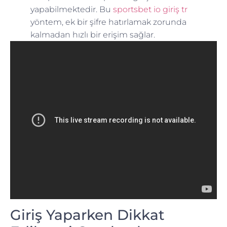
yapabilmektedir. Bu
sportsbet io giriş tr
yöntem, ek bir şifre hatırlamak zorunda
kalmadan hızlı bir erişim sağlar.
Giriş Yaparken Dikkat