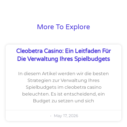
More To Explore
Cleobetra Casino: Ein Leitfaden Für
Die Verwaltung Ihres Spielbudgets
In diesem Artikel werden wir die besten
Strategien zur Verwaltung Ihres
Spielbudgets im cleobetra casino
beleuchten. Es ist entscheidend, ein
Budget zu setzen und sich
May 17, 2026