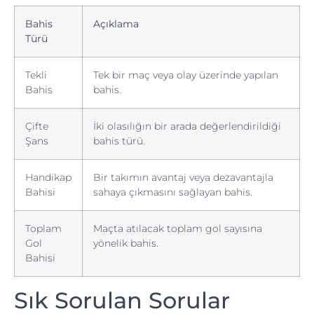
Bahis
Açıklama
Türü
Tekli
Tek bir maç veya olay üzerinde yapılan
Bahis
bahis.
Çifte
İki olasılığın bir arada değerlendirildiği
Şans
bahis türü.
Handikap
Bir takımın avantaj veya dezavantajla
Bahisi
sahaya çıkmasını sağlayan bahis.
Toplam
Maçta atılacak toplam gol sayısına
Gol
yönelik bahis.
Bahisi
Sık Sorulan Sorular