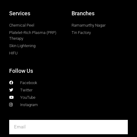
Services
Branches
Chemical Peel
Ramamurthy Nagar
Platelet-Rich Plasma (PRP)
Tin Factory
Therapy
Skin Lightening
HIFU
Follow Us
Facebook
Twitter
YouTube
Instagram