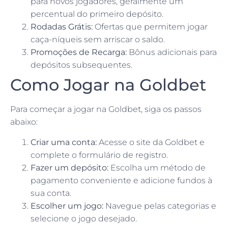
para novos jogadores, geralmente um
percentual do primeiro depósito.
Rodadas Grátis:
Ofertas que permitem jogar
caça-níqueis sem arriscar o saldo.
Promoções de Recarga:
Bônus adicionais para
depósitos subsequentes.
Como Jogar na Goldbet
Para começar a jogar na Goldbet, siga os passos
abaixo:
Criar uma conta:
Acesse o site da Goldbet e
complete o formulário de registro.
Fazer um depósito:
Escolha um método de
pagamento conveniente e adicione fundos à
sua conta.
Escolher um jogo:
Navegue pelas categorias e
selecione o jogo desejado.