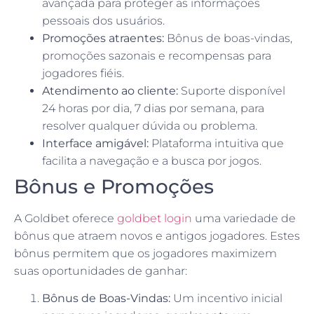
avançada para proteger as informações
pessoais dos usuários.
Promoções atraentes:
Bônus de boas-vindas,
promoções sazonais e recompensas para
jogadores fiéis.
Atendimento ao cliente:
Suporte disponível
24 horas por dia, 7 dias por semana, para
resolver qualquer dúvida ou problema.
Interface amigável:
Plataforma intuitiva que
facilita a navegação e a busca por jogos.
Bônus e Promoções
A Goldbet oferece
goldbet login
uma variedade de
bônus que atraem novos e antigos jogadores. Estes
bônus permitem que os jogadores maximizem
suas oportunidades de ganhar:
Bônus de Boas-Vindas:
Um incentivo inicial