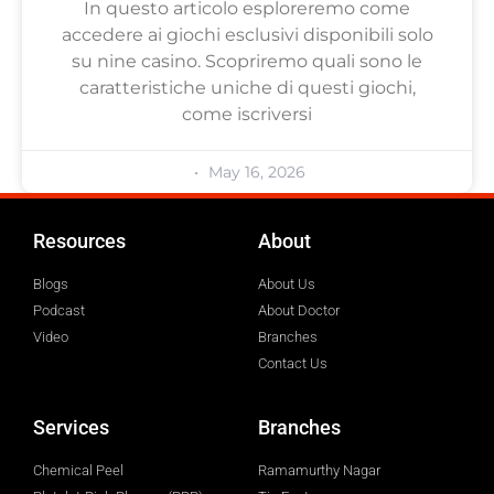
In questo articolo esploreremo come
accedere ai giochi esclusivi disponibili solo
su nine casino. Scopriremo quali sono le
caratteristiche uniche di questi giochi,
come iscriversi
May 16, 2026
Resources
About
Blogs
About Us
Podcast
About Doctor
Video
Branches
Contact Us
Services
Branches
Chemical Peel
Ramamurthy Nagar