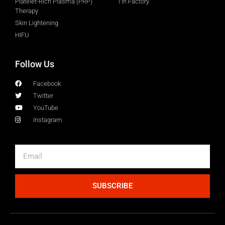
Platelet-Rich Plasma (PRP)
Tin Factory
Therapy
Skin Lightening
HIFU
Follow Us
Facebook
Twitter
YouTube
Instagram
SUBSCRIBE