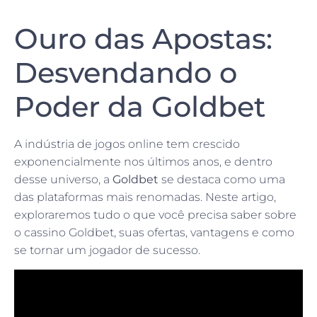
Ouro das Apostas:
Desvendando o
Poder da Goldbet
A indústria de jogos online tem crescido
exponencialmente nos últimos anos, e dentro
desse universo, a
Goldbet
se destaca como uma
das plataformas mais renomadas. Neste artigo,
exploraremos tudo o que você precisa saber sobre
o cassino Goldbet, suas ofertas, vantagens e como
se tornar um jogador de sucesso.