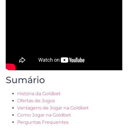
Sumário
História da Goldbet
Ofertas de Jogos
Vantagens de Jogar na Goldbet
Como Jogar na Goldbet
Perguntas Frequentes