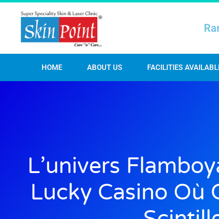
Ra
HOME
ABOUT US
FACILITIES AVAILABL
L’univers Flamboy
Lucky Casino Où 