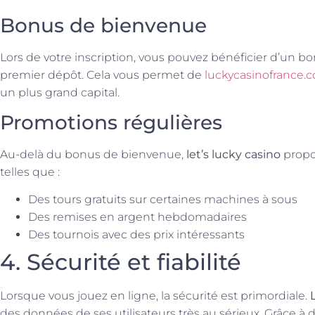
Bonus de bienvenue
Lors de votre inscription, vous pouvez bénéficier d’un 
premier dépôt. Cela vous permet de
luckycasinofrance.
un plus grand capital.
Promotions régulières
Au-delà du bonus de bienvenue,
let’s lucky casino
propo
telles que :
Des tours gratuits sur certaines machines à sous
Des remises en argent hebdomadaires
Des tournois avec des prix intéressants
4. Sécurité et fiabilité
Lorsque vous jouez en ligne, la sécurité est primordiale.
des données de ses utilisateurs très au sérieux. Grâce à