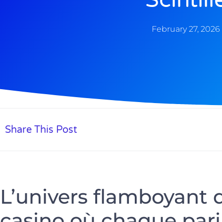
Scintill
February 27, 2026
Share This Post
L’univers flamboyant d
casino où chaque pari 