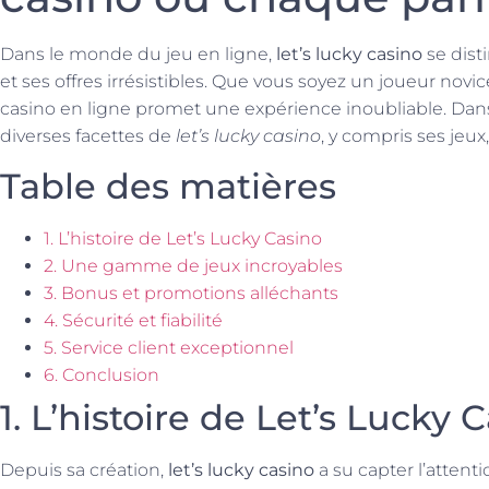
Dans le monde du jeu en ligne,
let’s lucky casino
se dis
et ses offres irrésistibles. Que vous soyez un joueur novi
casino en ligne promet une expérience inoubliable. Dans 
diverses facettes de
let’s lucky casino
, y compris ses jeux
Table des matières
1. L’histoire de Let’s Lucky Casino
2. Une gamme de jeux incroyables
3. Bonus et promotions alléchants
4. Sécurité et fiabilité
5. Service client exceptionnel
6. Conclusion
1. L’histoire de Let’s Lucky 
Depuis sa création,
let’s lucky casino
a su capter l’attent