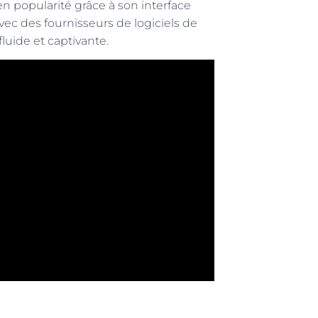
n popularité grâce à son interface
avec des fournisseurs de logiciels de
luide et captivante.