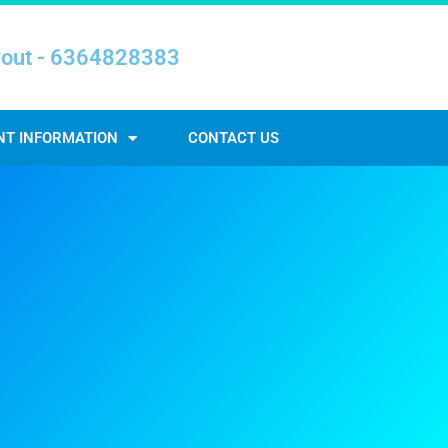
yout - 6364828383
NT INFORMATION
CONTACT US