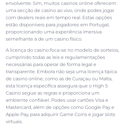
envolvente. Sim, muitos casinos online oferecem
uma secção de casino ao vivo, onde podes jogar
com dealers reais em tempo real. Estas opções
estão disponíveis para jogadores em Portugal,
proporcionando uma experiência imersiva
semelhante à de um casino físico.
A licença do casino foca-se no modelo de sorteios,
cumprindo todas as leis e regulamentações
necessárias para operar de forma legal e
transparente. Embora não seja uma licença típica
de casino online, como as de Curaçau ou Malta,
esta licença específica assegura que o High 5
Casino segue as regras e proporciona um
ambiente confiável. Podes usar cartões Visa e
Mastercard, além de opções como Google Pay e
Apple Pay, para adquirir Game Coins e jogar slots
virtuais.