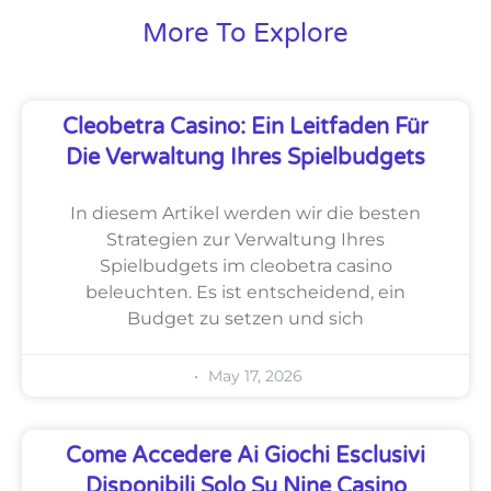
More To Explore
Cleobetra Casino: Ein Leitfaden Für
Die Verwaltung Ihres Spielbudgets
In diesem Artikel werden wir die besten
Strategien zur Verwaltung Ihres
Spielbudgets im cleobetra casino
beleuchten. Es ist entscheidend, ein
Budget zu setzen und sich
May 17, 2026
Come Accedere Ai Giochi Esclusivi
Disponibili Solo Su Nine Casino