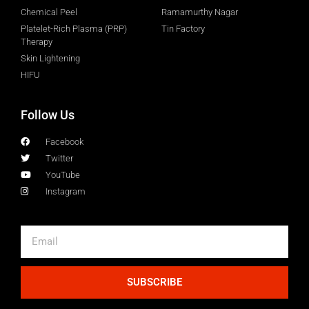
Chemical Peel
Ramamurthy Nagar
Platelet-Rich Plasma (PRP)
Tin Factory
Therapy
Skin Lightening
HIFU
Follow Us
Facebook
Twitter
YouTube
Instagram
SUBSCRIBE