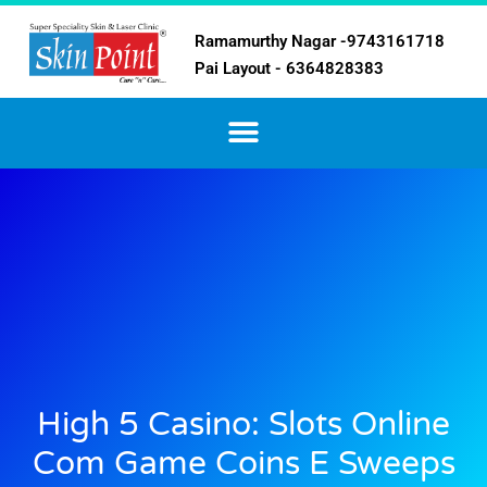
Ramamurthy Nagar -9743161718
Pai Layout - 6364828383
High 5 Casino: Slots Online
Com Game Coins E Sweeps