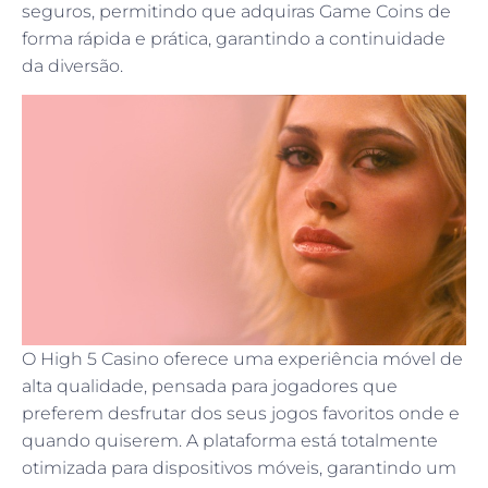
seguros, permitindo que adquiras Game Coins de
forma rápida e prática, garantindo a continuidade
da diversão.
O High 5 Casino oferece uma experiência móvel de
alta qualidade, pensada para jogadores que
preferem desfrutar dos seus jogos favoritos onde e
quando quiserem. A plataforma está totalmente
otimizada para dispositivos móveis, garantindo um