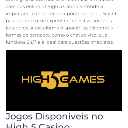
cassinos online. O High 5 Casino entende a
importância de oferecer suporte rápido e eficiente
para garantir uma experiência positiva aos seus
jogadores. A plataforma disponibiliza diferentes
formas de contacto, como o chat ao vivo, que
funciona 24/7 e é ideal para questões imediatas.
Jogos Disponíveis no
High 5 Casino