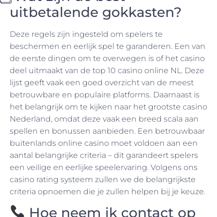
uitbetalende gokkasten?
Deze regels zijn ingesteld om spelers te
beschermen en eerlijk spel te garanderen. Een van
de eerste dingen om te overwegen is of het casino
deel uitmaakt van de top 10 casino online NL. Deze
lijst geeft vaak een goed overzicht van de meest
betrouwbare en populaire platforms. Daarnaast is
het belangrijk om te kijken naar het grootste casino
Nederland, omdat deze vaak een breed scala aan
spellen en bonussen aanbieden. Een betrouwbaar
buitenlands online casino moet voldoen aan een
aantal belangrijke criteria – dit garandeert spelers
een veilige en eerlijke speelervaring. Volgens ons
casino rating systeem zullen we de belangrijkste
criteria opnoemen die je zullen helpen bij je keuze.
Hoe neem ik contact op