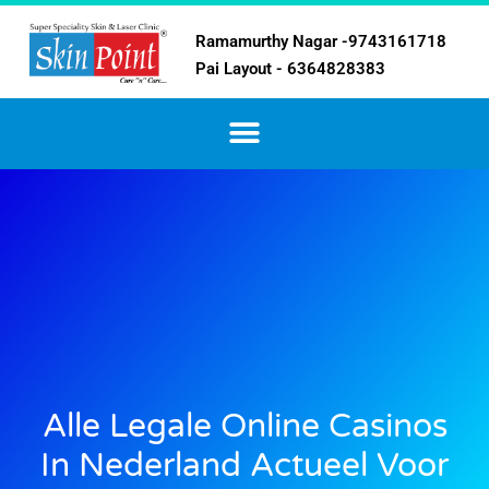
Ramamurthy Nagar -9743161718
Pai Layout - 6364828383
Alle Legale Online Casinos
In Nederland Actueel Voor