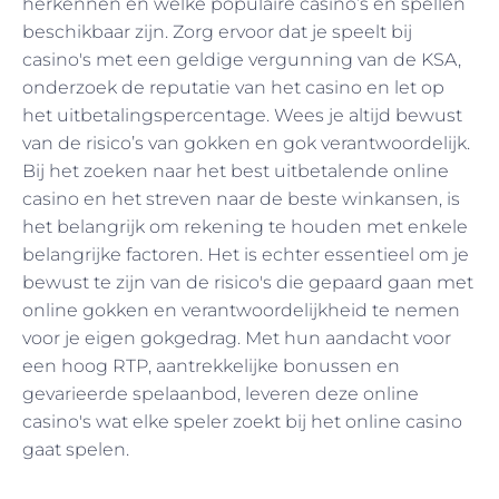
herkennen en welke populaire casino’s en spellen
beschikbaar zijn. Zorg ervoor dat je speelt bij
casino's met een geldige vergunning van de KSA,
onderzoek de reputatie van het casino en let op
het uitbetalingspercentage. Wees je altijd bewust
van de risico’s van gokken en gok verantwoordelijk.
Bij het zoeken naar het best uitbetalende online
casino en het streven naar de beste winkansen, is
het belangrijk om rekening te houden met enkele
belangrijke factoren. Het is echter essentieel om je
bewust te zijn van de risico's die gepaard gaan met
online gokken en verantwoordelijkheid te nemen
voor je eigen gokgedrag. Met hun aandacht voor
een hoog RTP, aantrekkelijke bonussen en
gevarieerde spelaanbod, leveren deze online
casino's wat elke speler zoekt bij het online casino
gaat spelen.