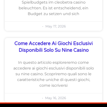
Spielbudgets im cleobetra casino
beleuchten. Es ist entscheidend, ein
Budget zu setzen und sich
May 17, 2026
Come Accedere Ai Giochi Esclusivi
Disponibili Solo Su Nine Casino
In questo articolo esploreremo come
accedere ai giochi esclusivi disponibili solo
su nine casino. Scopriremo quali sono le
caratteristiche uniche di questi giochi,
come iscriversi
May 16, 2026