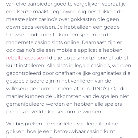
van elke aanbieder goed te vergelijken voordat je
een keuze maakt. Tegenwoordig beschikken de
meeste slots casino’s over gokkasten die geen
downloads vereisen. Je hebt alleen een goede
browser nodig om te kunnen spelen op de
modernste casino slots online. Daarnaast zijn er
ook casino’s die een mobiele applicatie hebben
rebelforacause.nl
die je op je smartphone of tablet
kunt installeren. Alle slots in legale casino’s, worden
gecontroleerd door onafhankelijke organisaties die
gespecialiseerd zijn in het verifiëren van de
willekeurige nummergeneratoren (RNG’s). Op die
manier kunnen de uitkomsten van de spellen niet
gemanipuleerd worden en hebben alle spelers
precies dezelfde kansen om te winnen.
We bespreken de voordelen van legaal online
gokken, hoe je een betrouwbaar casino kunt