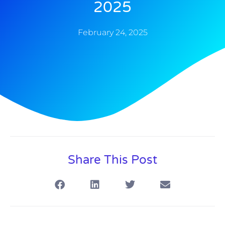
2025
February 24, 2025
Share This Post