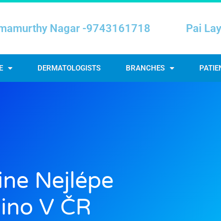
mamurthy Nagar -9743161718
Pai La
E
DERMATOLOGISTS
BRANCHES
PATIE
ine Nejlépe
ino V ČR