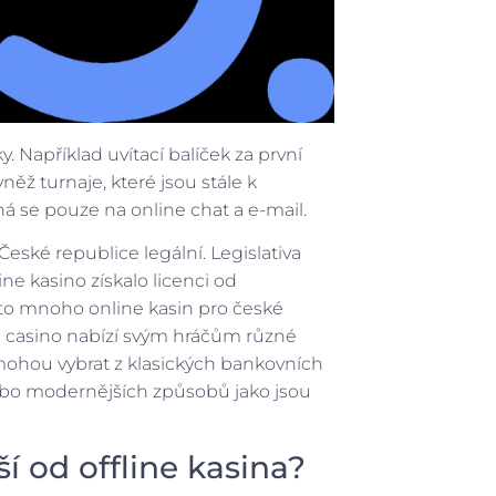
 Například uvítací balíček za první
ěž turnaje, které jsou stále k
á se pouze na online chat a e-mail.
eské republice legální. Legislativa
ne kasino získalo licenci od
to mnoho online kasin pro české
ine casino nabízí svým hráčům různé
 mohou vybrat z klasických bankovních
ebo modernějších způsobů jako jsou
ší od offline kasina?