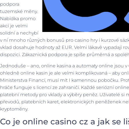
podpora
tuzemské měny.
Nabídka promo
akcí je velmi
solidní a nechybí
v ní mnoho různých bonusů pro casino hry i kurzové sázky.
vklad dosahuje hodnoty až EUR. Velmi lákavě vypadají rovn
dispozici. Zákaznická podpora je spíše průměrná a spoléh
Jednoduše – ano, online kasina a automaty online jsou v Č
ohledně online kasin je ale velmi komplikovaná – aby onli
Ministerstva Financí, musí mít I kamennou pobočku. Pro
hráče funguje s licencí ze zahraničí. Každé seriózní onl
platební metody pro vklady a výběry peněz. Uživatelé si
převodů, platebních karet, elektronických peněženek n
kryptoměny.
Co je online casino cz a jak se li