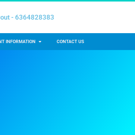
yout - 6364828383
NT INFORMATION
CONTACT US