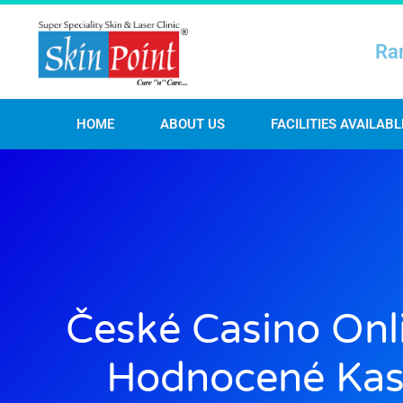
Ra
HOME
ABOUT US
FACILITIES AVAILABL
České Casino Onl
Hodnocené Kas