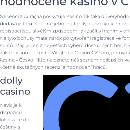
hodnocené kasino v 
S licencí z Curaçaa poskytuje Kasino Tikitaka důvěryhod
dodává jistotu ohledně jeho legitimity a závazku k férové
registraci jsou skvělým způsobem, jak začít s hraním v o
Na tyto bonusy máte nárok po vytvoření registrace ve 
spinů. Mají jeden z největších výběrů dostupných her, š
zákaznickou podporu. Vítejte na Casino-CZ.com, porovnáv
kasina v Česku. Níže naleznete náš seznam nejlepších k
včetně skutečných recenzí a hodnocení hráčů.
dolly
casino
Navíc je k
dispozici i
lokalizace do
češtiny a