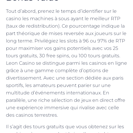
Tout d’abord, prenez le temps d’identifier sur le
casino les machines à sous ayant le meilleur RTP
(taux de redistribution). Ce pourcentage indique la
part théorique de mises reversée aux joueurs sur le
long terme. Privilégiez les slots à 96 ou 97% de RTP
pour maximiser vos gains potentiels avec vos 25
tours gratuits, 30 free spins, ou 100 tours gratuits.
Leon Casino se distingue parmi les casinos en ligne
grâce à une gamme complète d’options de
divertissement. Avec une section dédiée aux paris
sportifs, les amateurs peuvent parier sur une
multitude d’événements internationaux. En
parallèle, une riche sélection de jeux en direct offre
une expérience immersive qui rivalise avec celle
des casinos terrestres.
Il s’agit des tours gratuits que vous obtenez sur les