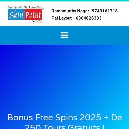
Ramamurthy Nagar -9743161718
Pai Layout - 6364828383
Bonus Free Spins 2025 + De
250 Tours Gratuits !