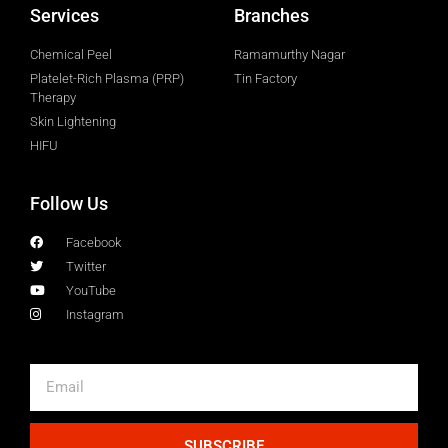
Services
Branches
Chemical Peel
Ramamurthy Nagar
Platelet-Rich Plasma (PRP)
Tin Factory
Therapy
Skin Lightening
HIFU
Follow Us
Facebook
Twitter
YouTube
Instagram
SUBSCRIBE