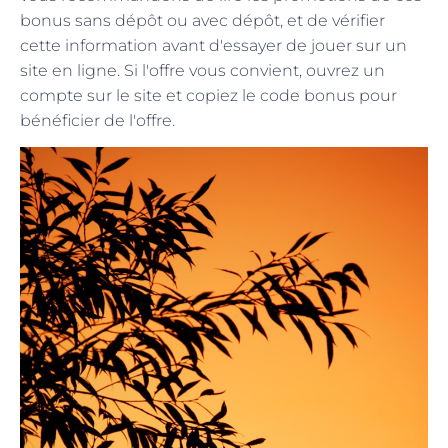
bonus sans dépôt ou avec dépôt, et de vérifier
cette information avant d'essayer de jouer sur un
site en ligne. Si l'offre vous convient, ouvrez un
compte sur le site et copiez le code bonus pour
bénéficier de l'offre.