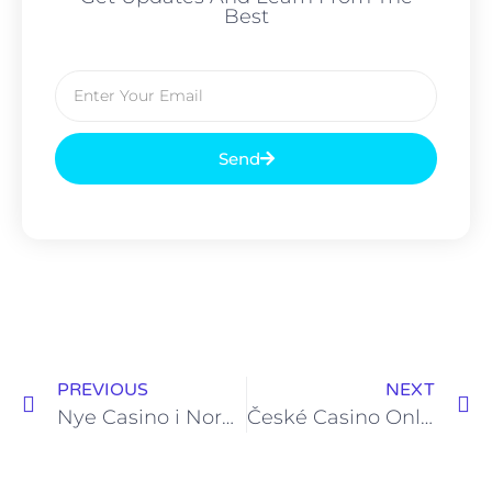
Best
Send
PREVIOUS
NEXT
Nye Casino i Norge 2025 Finn nye norske casino på nett
České Casino Online Nejlépe hodnocené kasino v ČR