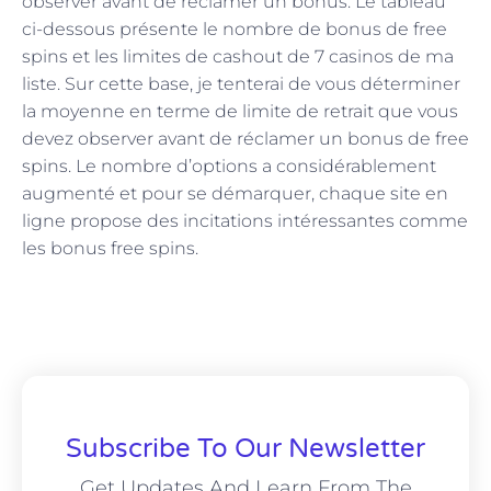
observer avant de réclamer un bonus. Le tableau
ci-dessous présente le nombre de bonus de free
spins et les limites de cashout de 7 casinos de ma
liste. Sur cette base, je tenterai de vous déterminer
la moyenne en terme de limite de retrait que vous
devez observer avant de réclamer un bonus de free
spins. Le nombre d’options a considérablement
augmenté et pour se démarquer, chaque site en
ligne propose des incitations intéressantes comme
les bonus free spins.
Subscribe To Our Newsletter
Get Updates And Learn From The