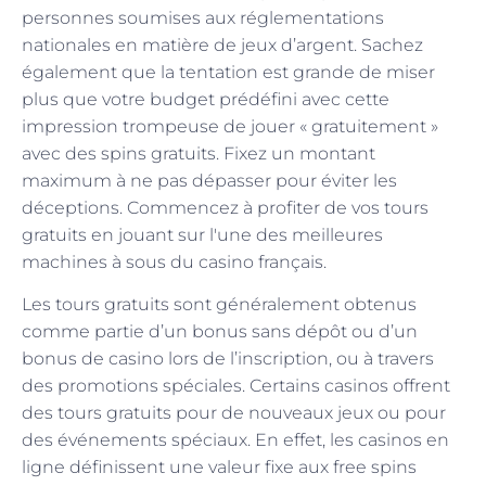
personnes soumises aux réglementations
nationales en matière de jeux d’argent. Sachez
également que la tentation est grande de miser
plus que votre budget prédéfini avec cette
impression trompeuse de jouer « gratuitement »
avec des spins gratuits. Fixez un montant
maximum à ne pas dépasser pour éviter les
déceptions. Commencez à profiter de vos tours
gratuits en jouant sur l'une des meilleures
machines à sous du casino français.
Les tours gratuits sont généralement obtenus
comme partie d’un bonus sans dépôt ou d’un
bonus de casino lors de l’inscription, ou à travers
des promotions spéciales. Certains casinos offrent
des tours gratuits pour de nouveaux jeux ou pour
des événements spéciaux. En effet, les casinos en
ligne définissent une valeur fixe aux free spins