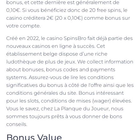
bonus, et cette dernière est généralement de
0,10€. Si vous bénéficiez donc de 20 free spins, le
casino créditera 2€ (20 x 0,10€) comme bonus sur
votre compte.
Créé en 2022, le casino SpinsBro fait déjà partie des
nouveaux casinos en ligne à succès. Cet
établissement belge dispose d’une riche
ludothèque de plus de jeux. We collect information
about bonuses, bonus codes and payments
systems. Assurez-vous de lire les conditions
significatives du bonus à côté de l'offre ainsi que les
conditions générales du site. Bonus intéressant
pour les slots, conditions de mises (wager) élevées.
Vous le savez, chez La Planque du Joueur, nous
sommes toujours prêts à vous donner de bons
conseils.
Bonus Value