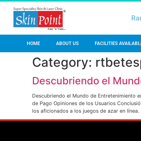
Ra
HOME
ABOUT US
FACILITIES AVAILABL
Category:
rtbetes
Descubriendo el Mundo
Descubriendo el Mundo de Entretenimiento en
de Pago Opiniones de los Usuarios Conclusió
los aficionados a los juegos de azar en líne