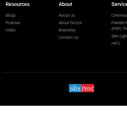
Resources
About
Servic
Blogs
About Us
Chemical
Podcast
About Doctor
Platelet
(PRP) T
Video
Branches
Skin Lig
Contact Us
HIFU