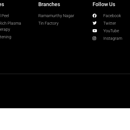
es
Branches
Follow Us
 Peel
Ramamurthy Nagar
Facebook
-Rich Plasma
Tin Factory
Twitter
herapy
YouTube
htening
Instagram