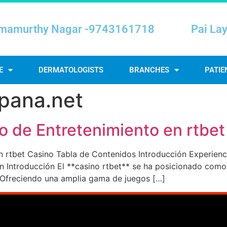
mamurthy Nagar -9743161718
Pai La
E
DERMATOLOGISTS
BRANCHES
PATIE
pana.net
 de Entretenimiento en rtbet
 rtbet Casino Tabla de Contenidos Introducción Experien
n Introducción El **casino rtbet** se ha posicionado com
a. Ofreciendo una amplia gama de juegos […]