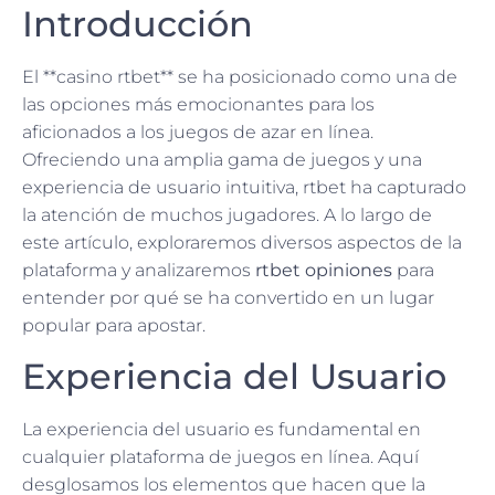
Introducción
El **casino rtbet** se ha posicionado como una de
las opciones más emocionantes para los
aficionados a los juegos de azar en línea.
Ofreciendo una amplia gama de juegos y una
experiencia de usuario intuitiva, rtbet ha capturado
la atención de muchos jugadores. A lo largo de
este artículo, exploraremos diversos aspectos de la
plataforma y analizaremos
rtbet opiniones
para
entender por qué se ha convertido en un lugar
popular para apostar.
Experiencia del Usuario
La experiencia del usuario es fundamental en
cualquier plataforma de juegos en línea. Aquí
desglosamos los elementos que hacen que la