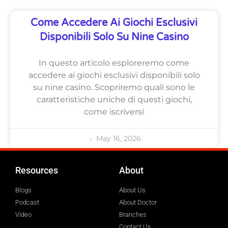
Come Accedere Ai Giochi Esclusivi
Disponibili Solo Su Nine Casino
In questo articolo esploreremo come
accedere ai giochi esclusivi disponibili solo
su nine casino. Scopriremo quali sono le
caratteristiche uniche di questi giochi,
come iscriversi
May 16, 2026
Resources
About
Blogs
About Us
Podcast
About Doctor
Video
Branches
Contact Us