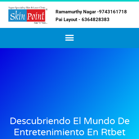
Ramamurthy Nagar -9743161718
Pai Layout - 6364828383
Descubriendo El Mundo De
Entretenimiento En Rtbet