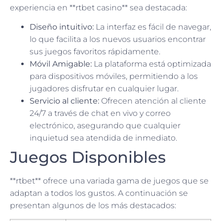
experiencia en **rtbet casino** sea destacada:
Diseño intuitivo:
La interfaz es fácil de navegar,
lo que facilita a los nuevos usuarios encontrar
sus juegos favoritos rápidamente.
Móvil Amigable:
La plataforma está optimizada
para dispositivos móviles, permitiendo a los
jugadores disfrutar en cualquier lugar.
Servicio al cliente:
Ofrecen atención al cliente
24/7 a través de chat en vivo y correo
electrónico, asegurando que cualquier
inquietud sea atendida de inmediato.
Juegos Disponibles
**rtbet** ofrece una variada gama de juegos que se
adaptan a todos los gustos. A continuación se
presentan algunos de los más destacados: