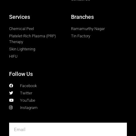
Services
Branches
Chemical Peel
Ramamurthy Nagar
Platelet-Rich Plasma (PRP)
Tin Factory
Therapy
Skin Lightening
HIFU
Follow Us
Facebook
Twitter
YouTube
Instagram