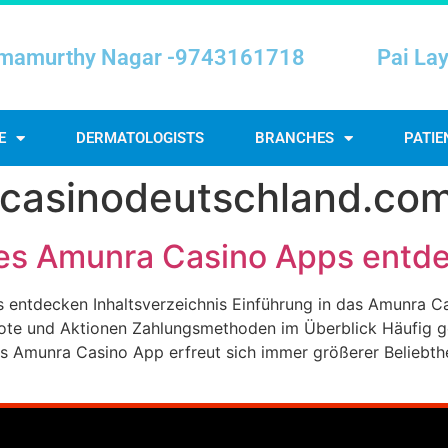
mamurthy Nagar -9743161718
Pai La
E
DERMATOLOGISTS
BRANCHES
PATIE
casinodeutschland.co
des Amunra Casino Apps entd
 entdecken Inhaltsverzeichnis Einführung in das Amunra 
te und Aktionen Zahlungsmethoden im Überblick Häufig ges
Amunra Casino App erfreut sich immer größerer Beliebtheit