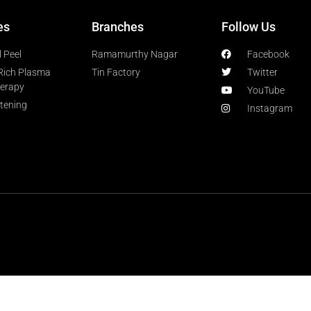
es
Branches
Follow Us
 Peel
Ramamurthy Nagar
Facebook
-Rich Plasma
Tin Factory
Twitter
herapy
YouTube
htening
Instagram