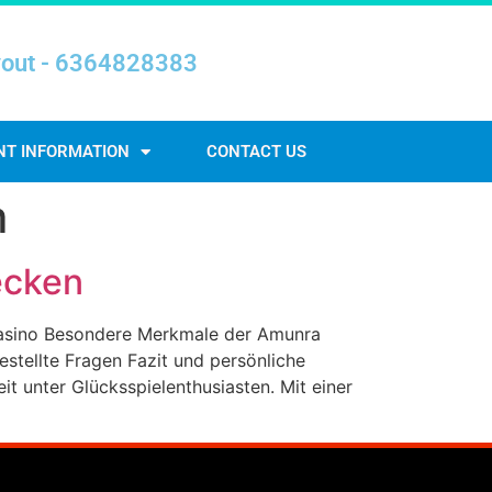
yout - 6364828383
NT INFORMATION
CONTACT US
m
ecken
Casino Besondere Merkmale der Amunra
tellte Fragen Fazit und persönliche
 unter Glücksspielenthusiasten. Mit einer