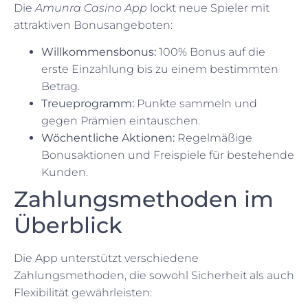
Die
Amunra Casino App
lockt neue Spieler mit
attraktiven Bonusangeboten:
Willkommensbonus:
100% Bonus auf die
erste Einzahlung bis zu einem bestimmten
Betrag.
Treueprogramm:
Punkte sammeln und
gegen Prämien eintauschen.
Wöchentliche Aktionen:
Regelmäßige
Bonusaktionen und Freispiele für bestehende
Kunden.
Zahlungsmethoden im
Überblick
Die App unterstützt verschiedene
Zahlungsmethoden, die sowohl Sicherheit als auch
Flexibilität gewährleisten: