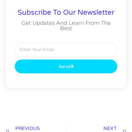
Subscribe To Our Newsletter
Get Updates And Learn From The
Best
Send
PREVIOUS
NEXT