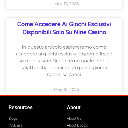
May 17, 2026
Come Accedere Ai Giochi Esclusivi
Disponibili Solo Su Nine Casino
In questo articolo esploreremo come
accedere ai giochi esclusivi disponibili solo
su nine casino. Scopriremo quali sono le
caratteristiche uniche di questi giochi,
come iscriversi
May 16, 2026
Resources
About
Blogs
About Us
Podcast
About Doctor