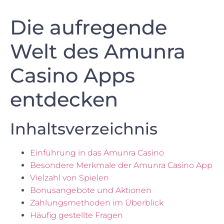
Die aufregende
Welt des Amunra
Casino Apps
entdecken
Inhaltsverzeichnis
Einführung in das Amunra Casino
Besondere Merkmale der Amunra Casino App
Vielzahl von Spielen
Bonusangebote und Aktionen
Zahlungsmethoden im Überblick
Häufig gestellte Fragen