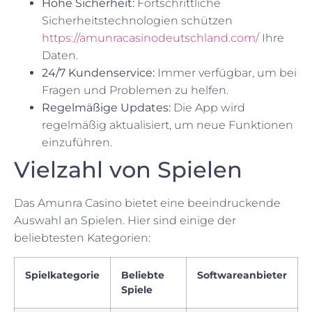
Hohe Sicherheit:
Fortschrittliche
Sicherheitstechnologien schützen
https://amunracasinodeutschland.com/
Ihre
Daten.
24/7 Kundenservice:
Immer verfügbar, um bei
Fragen und Problemen zu helfen.
Regelmäßige Updates:
Die App wird
regelmäßig aktualisiert, um neue Funktionen
einzuführen.
Vielzahl von Spielen
Das Amunra Casino bietet eine beeindruckende
Auswahl an Spielen. Hier sind einige der
beliebtesten Kategorien:
Spielkategorie
Beliebte
Softwareanbieter
Spiele