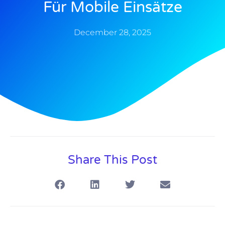
Für Mobile Einsätze
December 28, 2025
Share This Post