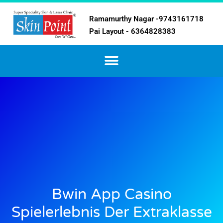
Ramamurthy Nagar -9743161718
Pai Layout - 6364828383
Bwin App Casino
Spielerlebnis Der Extraklasse