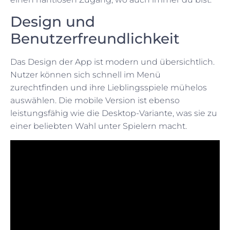
Design und
Benutzerfreundlichkeit
Das Design der App ist modern und übersichtlich.
Nutzer können sich schnell im Menü
zurechtfinden und ihre Lieblingsspiele mühelos
auswählen. Die mobile Version ist ebenso
leistungsfähig wie die Desktop-Variante, was sie zu
einer beliebten Wahl unter Spielern macht.