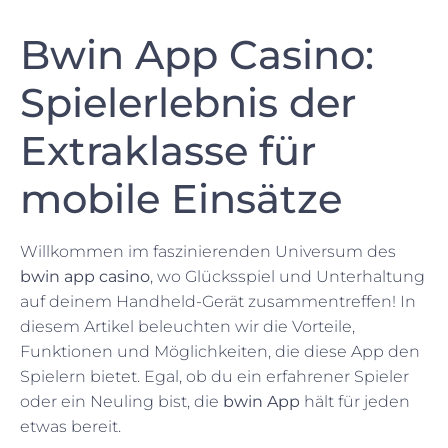
Bwin App Casino:
Spielerlebnis der
Extraklasse für
mobile Einsätze
Willkommen im faszinierenden Universum des
bwin app casino
, wo Glücksspiel und Unterhaltung
auf deinem Handheld-Gerät zusammentreffen! In
diesem Artikel beleuchten wir die Vorteile,
Funktionen und Möglichkeiten, die diese App den
Spielern bietet. Egal, ob du ein erfahrener Spieler
oder ein Neuling bist, die
bwin App
hält für jeden
etwas bereit.