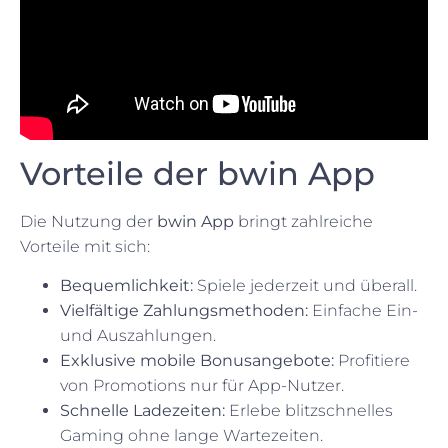
Vorteile der bwin App
Die Nutzung der
bwin App
bringt zahlreiche
Vorteile mit sich:
Bequemlichkeit:
Spiele jederzeit und überall.
Vielfältige Zahlungsmethoden:
Einfache Ein-
und Auszahlungen.
Exklusive mobile Bonusangebote:
Profitiere
von Promotions nur für App-Nutzer.
Schnelle Ladezeiten:
Erlebe blitzschnelles
Gaming ohne lange Wartezeiten.