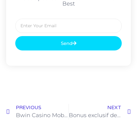
Best
Send
PREVIOUS
NEXT
Bwin Casino Mobile Experience Gaming on the Go
Bonus exclusif de la casino bwin Maximisez vos gains aujourd’hui