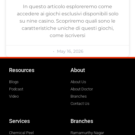
In questo articolo esploreremo come
accedere ai giochi esclusivi disponibili solo
su nine casino. Scopriremo quali sono le
caratteristiche uniche di questi giochi,
come iscriversi
May 16, 2026
Resources
About
Blogs
About Us
Podcast
About Doctor
Video
Branches
Contact Us
Services
Branches
Chemical Peel
Ramamurthy Nagar