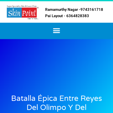
Ramamurthy Nagar -9743161718
Pai Layout - 6364828383
Batalla Épica Entre Reyes
Del Olimpo Y Del