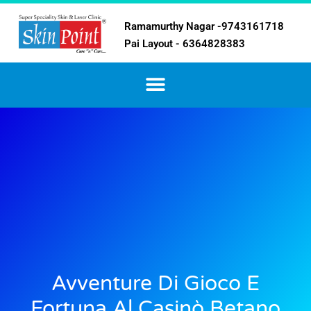
Ramamurthy Nagar -9743161718
Pai Layout - 6364828383
Avventure Di Gioco E
Fortuna Al Casinò Betano