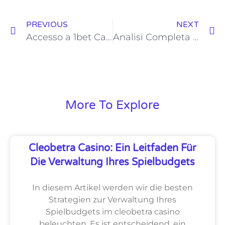
PREVIOUS
NEXT
Accesso a 1bet Casino La Tua Porta nel Mondo del Gioco Online
Analisi Completa di Fivebet Casino Scopri Tutti i Vantaggi e gli Svantaggi
More To Explore
Cleobetra Casino: Ein Leitfaden Für
Die Verwaltung Ihres Spielbudgets
In diesem Artikel werden wir die besten
Strategien zur Verwaltung Ihres
Spielbudgets im cleobetra casino
beleuchten. Es ist entscheidend, ein