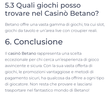
5.3 Quali giochi posso
trovare nel Casinò Betano?
Betano offre una vasta gamma di giochi, tra cui slot,
giochi da tavolo e un’area live con croupier reali.
6. Conclusione
Il
casinò Betano
rappresenta una scelta
eccezionale per chi cerca un’esperienza di gioco
avvincente e sicura. Con la sua vasta offerta di
giochi, le promozioni vantaggiose e metodi di
pagamento sicuri, ha qualcosa da offrire a ogni tipo
di giocatore. Non resta che provare e lasciarsi
trasportare nel fantastico mondo di Betano!