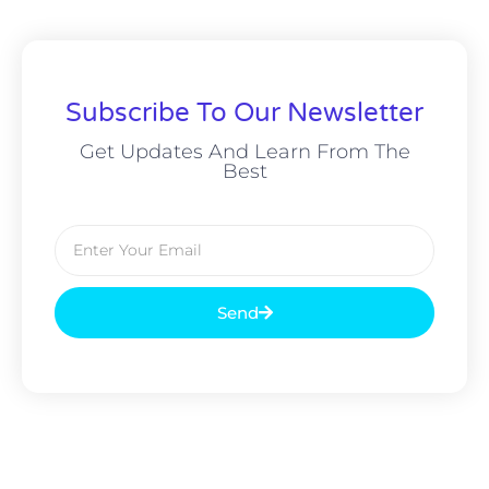
Subscribe To Our Newsletter
Get Updates And Learn From The
Best
Send