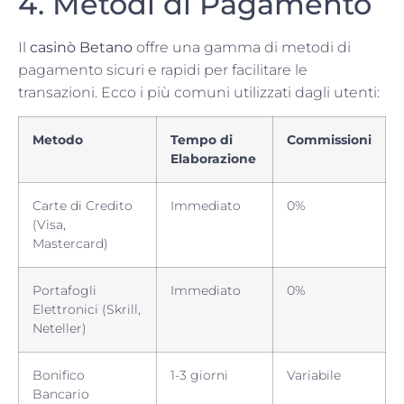
4. Metodi di Pagamento
Il
casinò Betano
offre una gamma di metodi di
pagamento sicuri e rapidi per facilitare le
transazioni. Ecco i più comuni utilizzati dagli utenti:
Metodo
Tempo di
Commissioni
Elaborazione
Carte di Credito
Immediato
0%
(Visa,
Mastercard)
Portafogli
Immediato
0%
Elettronici (Skrill,
Neteller)
Bonifico
1-3 giorni
Variabile
Bancario