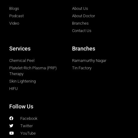
Blogs
About Us
Podcast
About Doctor
Video
Branches
Contact Us
Services
Branches
Chemical Peel
Ramamurthy Nagar
Platelet-Rich Plasma (PRP)
Tin Factory
Therapy
Skin Lightening
HIFU
Follow Us
Facebook
Twitter
YouTube