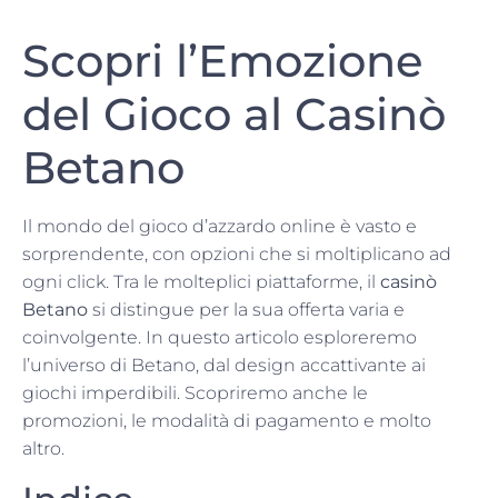
Scopri l’Emozione
del Gioco al Casinò
Betano
Il mondo del gioco d’azzardo online è vasto e
sorprendente, con opzioni che si moltiplicano ad
ogni click. Tra le molteplici piattaforme, il
casinò
Betano
si distingue per la sua offerta varia e
coinvolgente. In questo articolo esploreremo
l’universo di Betano, dal design accattivante ai
giochi imperdibili. Scopriremo anche le
promozioni, le modalità di pagamento e molto
altro.