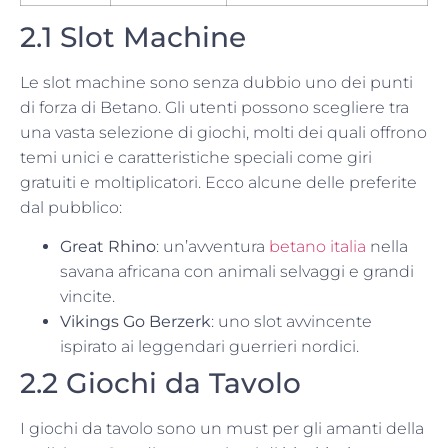
2.1 Slot Machine
Le slot machine sono senza dubbio uno dei punti
di forza di Betano. Gli utenti possono scegliere tra
una vasta selezione di giochi, molti dei quali offrono
temi unici e caratteristiche speciali come giri
gratuiti e moltiplicatori. Ecco alcune delle preferite
dal pubblico:
Great Rhino
: un’avventura
betano italia
nella
savana africana con animali selvaggi e grandi
vincite.
Vikings Go Berzerk
: uno slot avvincente
ispirato ai leggendari guerrieri nordici.
2.2 Giochi da Tavolo
I giochi da tavolo sono un must per gli amanti della