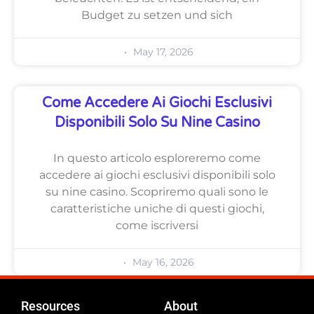
Budget zu setzen und sich
May 17, 2026
Come Accedere Ai Giochi Esclusivi
Disponibili Solo Su Nine Casino
In questo articolo esploreremo come
accedere ai giochi esclusivi disponibili solo
su nine casino. Scopriremo quali sono le
caratteristiche uniche di questi giochi,
come iscriversi
May 16, 2026
Resources
About