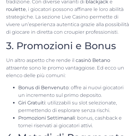
tradizione. Con diverse varianti di
blackjack
e
roulette
, i giocatori possono affinare le loro abilità
strategiche. La sezione Live Casino permette di
vivere un’esperienza autentica grazie alla possibilità
di giocare in diretta con croupier professionisti.
3. Promozioni e Bonus
Un altro aspetto che rende il
casinò Betano
attraente sono le promo vantaggiose. Ed ecco un
elenco delle più comuni:
Bonus di Benvenuto
: offre ai nuovi giocatori
un incremento sul primo deposito.
Giri Gratuiti
: utilizzabili su slot selezionate,
permettendo di esplorare senza rischi.
Promozioni Settimanali
: bonus, cashback e
tornei riservati ai giocatori attivi.