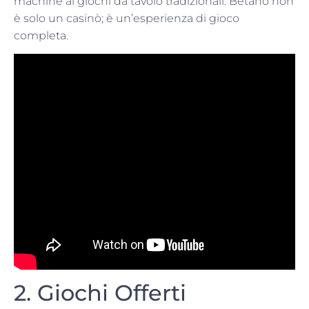
machine ai giochi da tavolo tradizionali. Betano non
è solo un casinò; è un’esperienza di gioco
completa.
2. Giochi Offerti