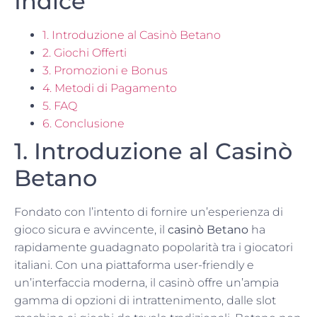
Indice
1. Introduzione al Casinò Betano
2. Giochi Offerti
3. Promozioni e Bonus
4. Metodi di Pagamento
5. FAQ
6. Conclusione
1. Introduzione al Casinò
Betano
Fondato con l’intento di fornire un’esperienza di
gioco sicura e avvincente, il
casinò Betano
ha
rapidamente guadagnato popolarità tra i giocatori
italiani. Con una piattaforma user-friendly e
un’interfaccia moderna, il casinò offre un’ampia
gamma di opzioni di intrattenimento, dalle slot