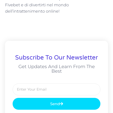
Fivebet e di divertirti nel mondo
dell’intrattenimento online!
Subscribe To Our Newsletter
Get Updates And Learn From The
Best
Send