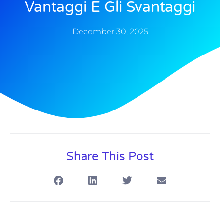
Vantaggi E Gli Svantaggi
December 30, 2025
Share This Post