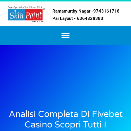
Ramamurthy Nagar -9743161718
Pai Layout - 6364828383
Analisi Completa Di Fivebet
Casino Scopri Tutti I