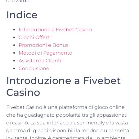
d’azzardo.
Indice
Introduzione a Fivebet Casino
Giochi Offerti
Promozioni e Bonus
Metodi di Pagamento
Assistenza Clienti
Conclusione
Introduzione a Fivebet
Casino
Fivebet Casino è una piattaforma di gioco online
che ha guadagnato popolarità tra gli appassionati
di casinò. La sua interfaccia user-friendly e la vasta
gamma di giochi disponibili la rendono una scelta
invitante. Inoltre, è caratterizzata da un ambiente