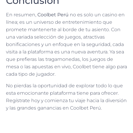
Conclusión
En resumen,
Coolbet Perú
no es solo un casino en
línea; es un universo de entretenimiento que
promete mantenerte al borde de tu asiento. Con
una variada selección de juegos, atractivas
bonificaciones y un enfoque en la seguridad, cada
visita a la plataforma es una nueva aventura. Ya sea
que prefieras las tragamonedas, los juegos de
mesa o las apuestas en vivo, Coolbet tiene algo para
cada tipo de jugador.
No pierdas la oportunidad de explorar todo lo que
esta emocionante plataforma tiene para ofrecer.
Regístrate hoy y comienza tu viaje hacia la diversión
y las grandes ganancias en Coolbet Perú.