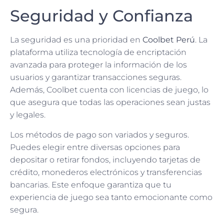
Seguridad y Confianza
La seguridad es una prioridad en
Coolbet Perú
. La
plataforma utiliza tecnología de encriptación
avanzada para proteger la información de los
usuarios y garantizar transacciones seguras.
Además, Coolbet cuenta con licencias de juego, lo
que asegura que todas las operaciones sean justas
y legales.
Los métodos de pago son variados y seguros.
Puedes elegir entre diversas opciones para
depositar o retirar fondos, incluyendo tarjetas de
crédito, monederos electrónicos y transferencias
bancarias. Este enfoque garantiza que tu
experiencia de juego sea tanto emocionante como
segura.