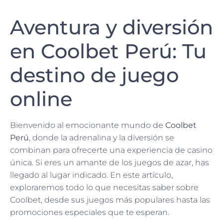
Aventura y diversión
en Coolbet Perú: Tu
destino de juego
online
Bienvenido al emocionante mundo de
Coolbet
Perú
, donde la adrenalina y la diversión se
combinan para ofrecerte una experiencia de casino
única. Si eres un amante de los juegos de azar, has
llegado al lugar indicado. En este artículo,
exploraremos todo lo que necesitas saber sobre
Coolbet, desde sus juegos más populares hasta las
promociones especiales que te esperan.