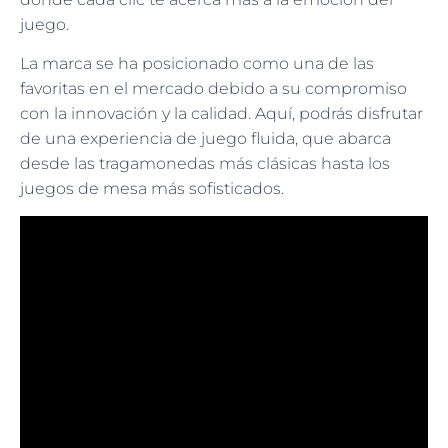
juego.
La marca se ha posicionado como una de las
favoritas en el mercado debido a su compromiso
con la innovación y la calidad. Aquí, podrás disfrutar
de una experiencia de juego fluida, que abarca
desde las tragamonedas más clásicas hasta los
juegos de mesa más sofisticados.