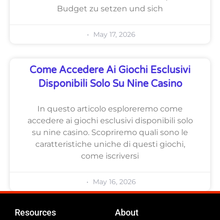
Budget zu setzen und sich
May 17, 2026
Come Accedere Ai Giochi Esclusivi
Disponibili Solo Su Nine Casino
In questo articolo esploreremo come
accedere ai giochi esclusivi disponibili solo
su nine casino. Scopriremo quali sono le
caratteristiche uniche di questi giochi,
come iscriversi
May 16, 2026
Resources
About