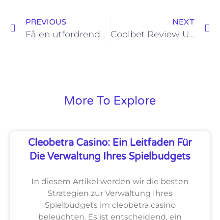
PREVIOUS
NEXT
Få en utfordrende spenning med coolbet promo kode nå
Coolbet Review Unveiling the Thrills of Smart Betting Adventures
More To Explore
Cleobetra Casino: Ein Leitfaden Für
Die Verwaltung Ihres Spielbudgets
In diesem Artikel werden wir die besten
Strategien zur Verwaltung Ihres
Spielbudgets im cleobetra casino
beleuchten. Es ist entscheidend, ein