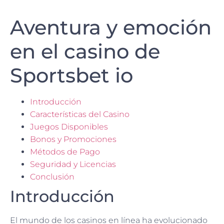
Aventura y emoción
en el casino de
Sportsbet io
Introducción
Características del Casino
Juegos Disponibles
Bonos y Promociones
Métodos de Pago
Seguridad y Licencias
Conclusión
Introducción
El mundo de los casinos en línea ha evolucionado