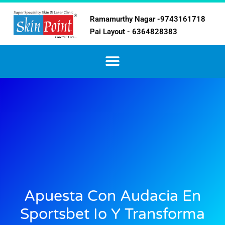
Ramamurthy Nagar -9743161718
Pai Layout - 6364828383
Apuesta Con Audacia En
Sportsbet Io Y Transforma