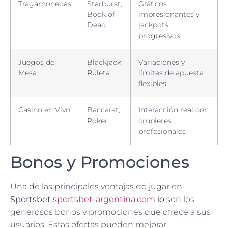
Tragamonedas
Starburst,
Gráficos
Book of
impresionantes y
Dead
jackpots
progresivos
Juegos de
Blackjack,
Variaciones y
Mesa
Ruleta
límites de apuesta
flexibles
Casino en Vivo
Baccarat,
Interacción real con
Poker
crupieres
profesionales
Bonos y Promociones
Una de las principales ventajas de jugar en
Sportsbet
sportsbet-argentina.com
io
son los
generosos bonos y promociones que ofrece a sus
usuarios. Estas ofertas pueden mejorar