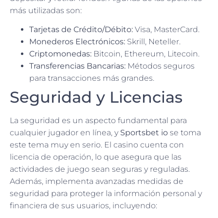
más utilizadas son:
Tarjetas de Crédito/Débito:
Visa, MasterCard.
Monederos Electrónicos:
Skrill, Neteller.
Criptomonedas:
Bitcoin, Ethereum, Litecoin.
Transferencias Bancarias:
Métodos seguros
para transacciones más grandes.
Seguridad y Licencias
La seguridad es un aspecto fundamental para
cualquier jugador en línea, y
Sportsbet io
se toma
este tema muy en serio. El casino cuenta con
licencia de operación, lo que asegura que las
actividades de juego sean seguras y reguladas.
Además, implementa avanzadas medidas de
seguridad para proteger la información personal y
financiera de sus usuarios, incluyendo: