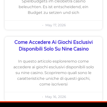
Spielbudgets im cleobetra casino
beleuchten. Es ist entscheidend, ein
Budget zu setzen und sich
May 17, 2026
Come Accedere Ai Giochi Esclusivi
Disponibili Solo Su Nine Casino
In questo articolo esploreremo come
accedere ai giochi esclusivi disponibili solo
su nine casino. Scopriremo quali sono le
caratteristiche uniche di questi giochi,
come iscriversi
May 16, 2026