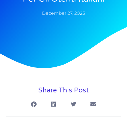
December 27, 2025
Share This Post