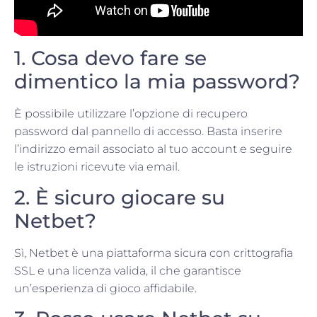
1. Cosa devo fare se
dimentico la mia password?
È possibile utilizzare l’opzione di recupero
password dal pannello di accesso. Basta inserire
l’indirizzo email associato al tuo account e seguire
le istruzioni ricevute via email.
2. È sicuro giocare su
Netbet?
Sì, Netbet è una piattaforma sicura con crittografia
SSL e una licenza valida, il che garantisce
un’esperienza di gioco affidabile.