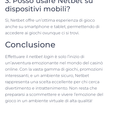
3. Posso usare Netbet su
dispositivi mobili?
Sì, Netbet offre un’ottima esperienza di gioco
anche su smartphone e tablet, permettendo di
accedere ai giochi ovunque ci si trovi.
Conclusione
Effettuare il
netbet login
è solo l’inizio di
un’avventura emozionante nel mondo del casinò
online. Con la vasta gamma di giochi, promozioni
interessanti, e un ambiente sicuro, Netbet
rappresenta una scelta eccellente per chi cerca
divertimento e intrattenimento. Non resta che
prepararsi a scommettere e vivere l’emozione del
gioco in un ambiente virtuale di alta qualità!