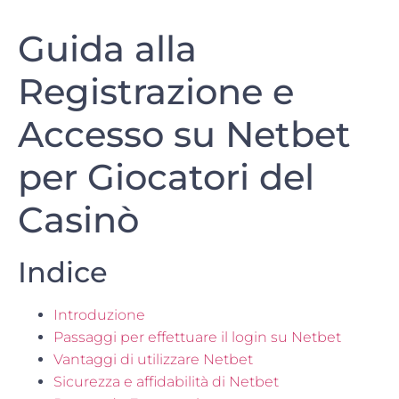
Guida alla
Registrazione e
Accesso su Netbet
per Giocatori del
Casinò
Indice
Introduzione
Passaggi per effettuare il login su Netbet
Vantaggi di utilizzare Netbet
Sicurezza e affidabilità di Netbet