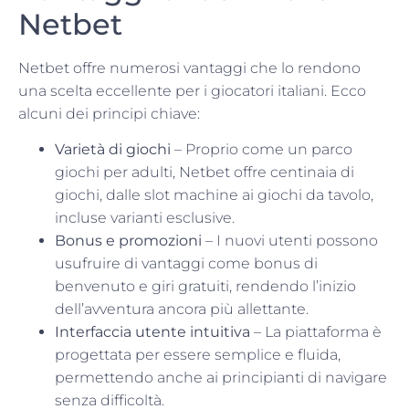
Netbet
Netbet offre numerosi vantaggi che lo rendono
una scelta eccellente per i giocatori italiani. Ecco
alcuni dei principi chiave:
Varietà di giochi
– Proprio come un parco
giochi per adulti, Netbet offre centinaia di
giochi, dalle slot machine ai giochi da tavolo,
incluse varianti esclusive.
Bonus e promozioni
– I nuovi utenti possono
usufruire di vantaggi come bonus di
benvenuto e giri gratuiti, rendendo l’inizio
dell’avventura ancora più allettante.
Interfaccia utente intuitiva
– La piattaforma è
progettata per essere semplice e fluida,
permettendo anche ai principianti di navigare
senza difficoltà.