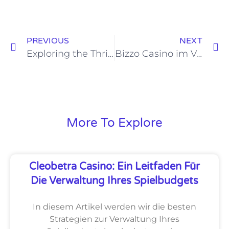
PREVIOUS
NEXT
Exploring the Thrills of Netbet Casino Adventure
Bizzo Casino im Vergleich zu landbasierten Spielhallen – Warum das Online‑Erlebnis die Nase vorn hat
More To Explore
Cleobetra Casino: Ein Leitfaden Für
Die Verwaltung Ihres Spielbudgets
In diesem Artikel werden wir die besten
Strategien zur Verwaltung Ihres