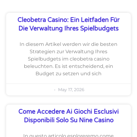
Cleobetra Casino: Ein Leitfaden Für
Die Verwaltung Ihres Spielbudgets
In diesem Artikel werden wir die besten
Strategien zur Verwaltung Ihres
Spielbudgets im cleobetra casino
beleuchten. Es ist entscheidend, ein
Budget zu setzen und sich
May 17, 2026
Come Accedere Ai Giochi Esclusivi
Disponibili Solo Su Nine Casino
In questo articolo esploreremo come