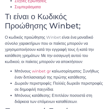
Συχνές Ερωτήσεις
Συμπεράσματα
Τι είναι ο Κωδικός
Προώθησης Winbet;
Ο κωδικός προώθησης Winbet είναι ένα μοναδικό
σύνολο χαρακτήρων που οι παίκτες μπορούν να
χρησιμοποιήσουν κατά την εγγραφή τους ή κατά την
κατάθεση χρημάτων. Με την εισαγωγή αυτού του
κωδικού, οι παίκτες μπορούν να αποκτήσουν:
Μπόνους
winbet gr
καλωσορίσματος:
Συνήθως
έναν διπλασιασμό της πρώτης κατάθεσης.
Δωρεάν περιστροφές:
Πολλές δωρεάν περιστροφές
σε δημοφιλή παιχνίδια.
Μπόνους κατάθεσης:
Επιπλέον ποσοστά στη
διάρκεια των επόμενων καταθέσεων.