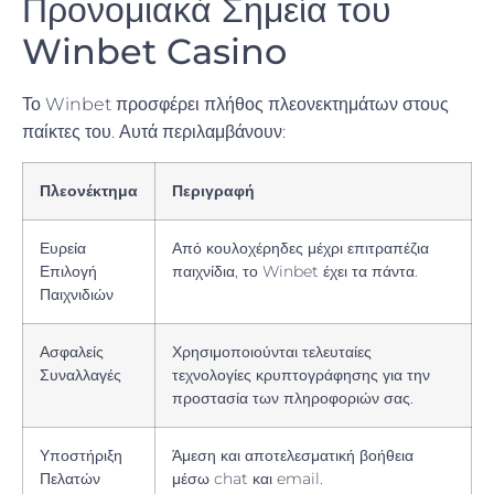
Προνομιακά Σημεία του
Winbet Casino
Το Winbet προσφέρει πλήθος πλεονεκτημάτων στους
παίκτες του. Αυτά περιλαμβάνουν:
Πλεονέκτημα
Περιγραφή
Ευρεία
Από κουλοχέρηδες μέχρι επιτραπέζια
Επιλογή
παιχνίδια, το Winbet έχει τα πάντα.
Παιχνιδιών
Ασφαλείς
Χρησιμοποιούνται τελευταίες
Συναλλαγές
τεχνολογίες κρυπτογράφησης για την
προστασία των πληροφοριών σας.
Υποστήριξη
Άμεση και αποτελεσματική βοήθεια
Πελατών
μέσω chat και email.