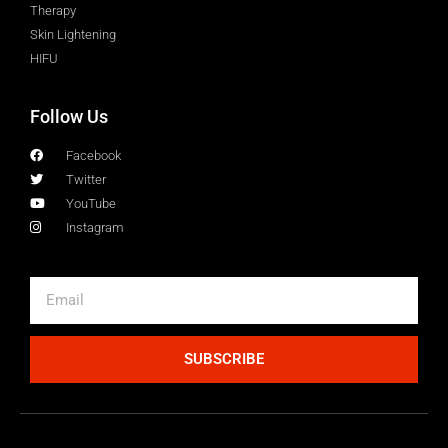
Therapy
Skin Lightening
HIFU
Follow Us
Facebook
Twitter
YouTube
Instagram
SUBSCRIBE