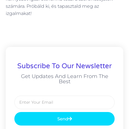
számára. Próbáld ki, és tapasztald meg az
izgalmakat!
Subscribe To Our Newsletter
Get Updates And Learn From The
Best
Send