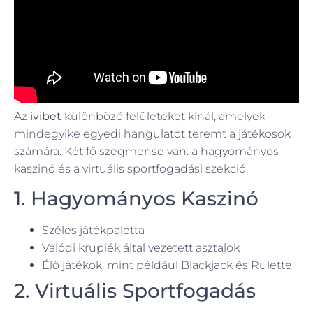
Az
ivibet
különböző felületeket kínál, amelyek
mindegyike egyedi hangulatot teremt a játékosok
számára. Két fő szegmense van: a hagyományos
kaszinó és a virtuális sportfogadási szekció.
1. Hagyományos Kaszinó
Széles játékpaletta
Valódi krupiék által vezetett asztalok
Élő játékok, mint például Blackjack és Rulette
2. Virtuális Sportfogadás