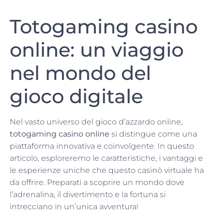
Totogaming casino
online: un viaggio
nel mondo del
gioco digitale
Nel vasto universo del gioco d’azzardo online,
totogaming casino online
si distingue come una
piattaforma innovativa e coinvolgente. In questo
articolo, esploreremo le caratteristiche, i vantaggi e
le esperienze uniche che questo casinò virtuale ha
da offrire. Preparati a scoprire un mondo dove
l’adrenalina, il divertimento e la fortuna si
intrecciano in un’unica avventura!