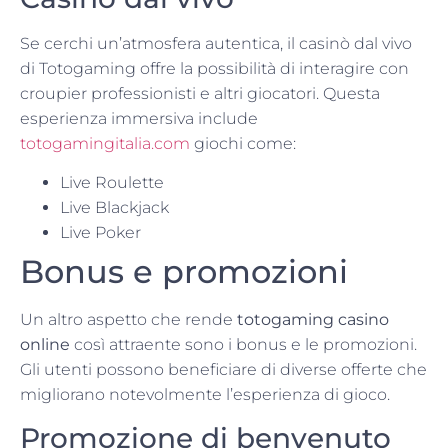
Se cerchi un’atmosfera autentica, il casinò dal vivo
di Totogaming offre la possibilità di interagire con
croupier professionisti e altri giocatori. Questa
esperienza immersiva include
totogamingitalia.com
giochi come:
Live Roulette
Live Blackjack
Live Poker
Bonus e promozioni
Un altro aspetto che rende
totogaming casino
online
così attraente sono i bonus e le promozioni.
Gli utenti possono beneficiare di diverse offerte che
migliorano notevolmente l’esperienza di gioco.
Promozione di benvenuto