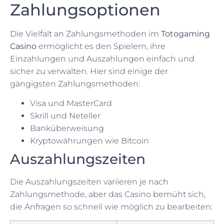
Zahlungsoptionen
Die Vielfalt an Zahlungsmethoden im
Totogaming
Casino
ermöglicht es den Spielern, ihre
Einzahlungen und Auszahlungen einfach und
sicher zu verwalten. Hier sind einige der
gängigsten Zahlungsmethoden:
Visa und MasterCard
Skrill und Neteller
Banküberweisung
Kryptowährungen wie Bitcoin
Auszahlungszeiten
Die Auszahlungszeiten variieren je nach
Zahlungsmethode, aber das Casino bemüht sich,
die Anfragen so schnell wie möglich zu bearbeiten: