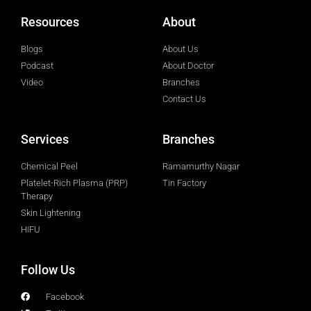
Resources
About
Blogs
About Us
Podcast
About Doctor
Video
Branches
Contact Us
Services
Branches
Chemical Peel
Ramamurthy Nagar
Platelet-Rich Plasma (PRP)
Tin Factory
Therapy
Skin Lightening
HIFU
Follow Us
Facebook