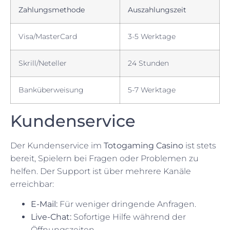
Zahlungsmethode
Auszahlungszeit
Visa/MasterCard
3-5 Werktage
Skrill/Neteller
24 Stunden
Banküberweisung
5-7 Werktage
Kundenservice
Der Kundenservice im
Totogaming Casino
ist stets
bereit, Spielern bei Fragen oder Problemen zu
helfen. Der Support ist über mehrere Kanäle
erreichbar:
E-Mail:
Für weniger dringende Anfragen.
Live-Chat:
Sofortige Hilfe während der
Öffnungszeiten.