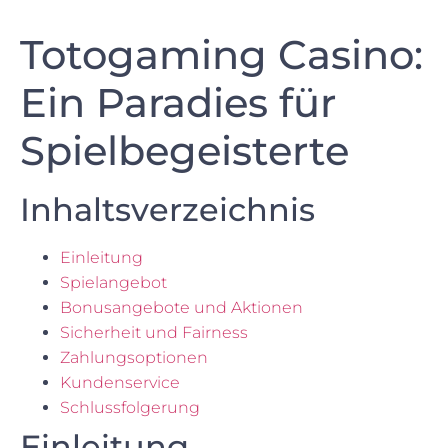
Totogaming Casino:
Ein Paradies für
Spielbegeisterte
Inhaltsverzeichnis
Einleitung
Spielangebot
Bonusangebote und Aktionen
Sicherheit und Fairness
Zahlungsoptionen
Kundenservice
Schlussfolgerung
Einleitung