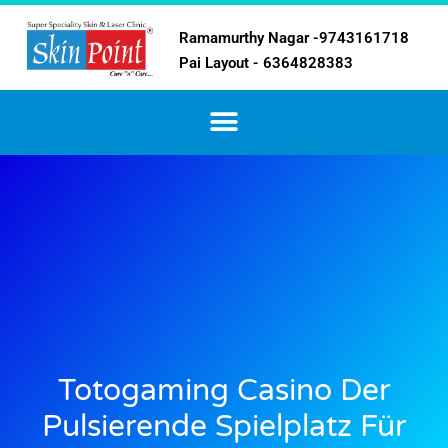
Ramamurthy Nagar -9743161718
Pai Layout - 6364828383
Totogaming Casino Der
Pulsierende Spielplatz Für