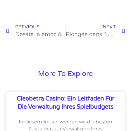
PREVIOUS
NEXT
Desata la emoción con los códigos de bonificación de Betonline
Plongée dans l’univers enivrant de totogaming casino en ligne
More To Explore
Cleobetra Casino: Ein Leitfaden Für
Die Verwaltung Ihres Spielbudgets
In diesem Artikel werden wir die besten
Strategien zur Verwaltung Ihres