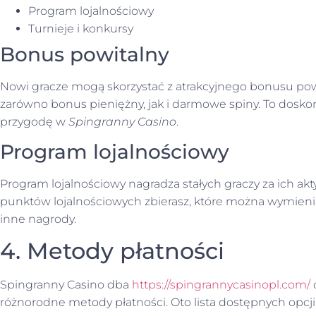
Program lojalnościowy
Turnieje i konkursy
Bonus powitalny
Nowi gracze mogą skorzystać z atrakcyjnego bonusu pow
zarówno bonus pieniężny, jak i darmowe spiny. To doskon
przygodę w
Spingranny Casino
.
Program lojalnościowy
Program lojalnościowy nagradza stałych graczy za ich akt
punktów lojalnościowych zbierasz, które można wymien
inne nagrody.
4. Metody płatności
Spingranny Casino dba
https://spingrannycasinopl.com/
różnorodne metody płatności. Oto lista dostępnych opcji