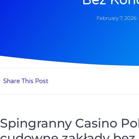
Bez Koń
February 7, 2026
Share This Post
Spingranny Casino Po
cudowne zakłady bez