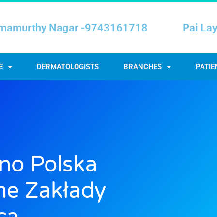
mamurthy Nagar -9743161718
Pai La
E
DERMATOLOGISTS
BRANCHES
PATIE
no Polska
e Zakłady