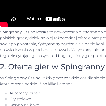
Spingranny Casino Polska
to nowoczesna platforma do gie
polskich graczy dzięki swojej różnorodnej ofercie oraz 
swojego powstania,
Spingranny
wyróżnia się na tle konk
doświadczenia w grach hazardowych. W tym artykule prz
tego ekscytującego kasyna, od bogatej oferty gier po atr
2. Oferta gier w Spingranny
W
Spingranny Casino
każdy gracz znajdzie coś dla siebie.
które można podzielić na kilka kategorii:
Automaty wideo
Gry stołowe
Kasyno na żywo