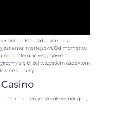
r online, która zdobyła serca
przyjaznemu interfejsowi. Od momentu
urencji, oferując wyjątkowe
yjrzymy się bliżej wszystkim aspektom
akcyjne bonusy.
 Casino
 Platforma oferuje szeroki wybór gier,