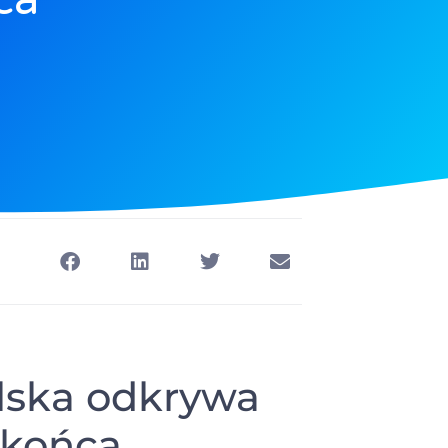
ca
lska odkrywa
 końca