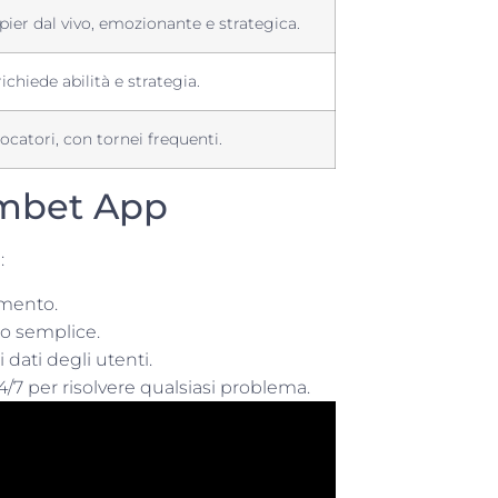
pier dal vivo, emozionante e strategica.
ichiede abilità e strategia.
iocatori, con tornei frequenti.
bdmbet App
:
omento.
to semplice.
 dati degli utenti.
/7 per risolvere qualsiasi problema.