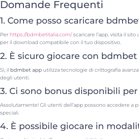
Domande Frequenti
1. Come posso scaricare bdmbe
Per
https://bdmbetitalia.com/
scaricare l’app, visita il sit
per il download compatibile con il tuo dispositivo.
2. È sicuro giocare con bdmbe
Sì, il
bdmbet app
utilizza tecnologie di crittografia avan
degli utenti.
3. Ci sono bonus disponibili per 
Assolutamente! Gli utenti dell’app possono accedere a pr
speciali.
4. È possibile giocare in modali