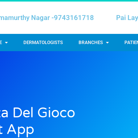
mamurthy Nagar -9743161718
Pai La
E
DERMATOLOGISTS
BRANCHES
PATIE
za Del Gioco
t App