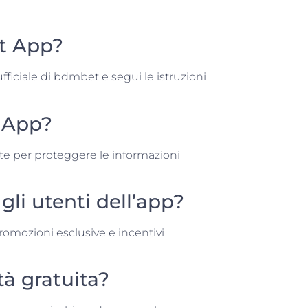
t App?
o ufficiale di bdmbet e segui le istruzioni
t App?
zate per proteggere le informazioni
gli utenti dell’app?
omozioni esclusive e incentivi
tà gratuita?