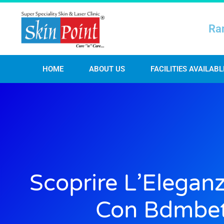
Ra
HOME
ABOUT US
FACILITIES AVAILABL
Scoprire L’Elegan
Con Bdmbe