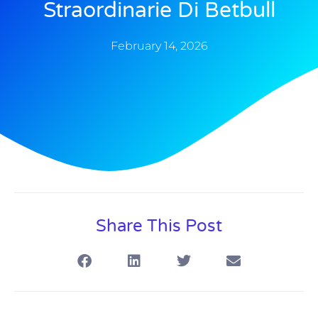
Straordinarie Di Betbull
February 14, 2026
Share This Post