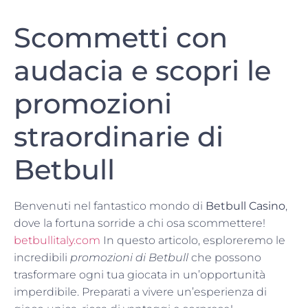
Scommetti con
audacia e scopri le
promozioni
straordinarie di
Betbull
Benvenuti nel fantastico mondo di
Betbull Casino
,
dove la fortuna sorride a chi osa scommettere!
betbullitaly.com
In questo articolo, esploreremo le
incredibili
promozioni di Betbull
che possono
trasformare ogni tua giocata in un’opportunità
imperdibile. Preparati a vivere un’esperienza di