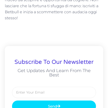
lasciare che la fortuna ti sfugga di mano: iscriviti a
Betbull e inizia a scommettere con audacia oggi
stesso!
Subscribe To Our Newsletter
Get Updates And Learn From The
Best
Send