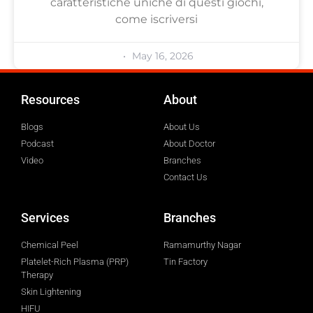
caratteristiche uniche di questi giochi,
come iscriversi
May 16, 2026
Resources
About
Blogs
About Us
Podcast
About Doctor
Video
Branches
Contact Us
Services
Branches
Chemical Peel
Ramamurthy Nagar
Platelet-Rich Plasma (PRP)
Tin Factory
Therapy
Skin Lightening
HIFU