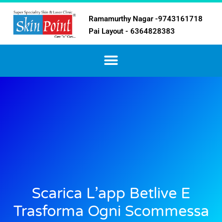
Ramamurthy Nagar -9743161718
Pai Layout - 6364828383
Scarica L’app Betlive E
Trasforma Ogni Scommessa