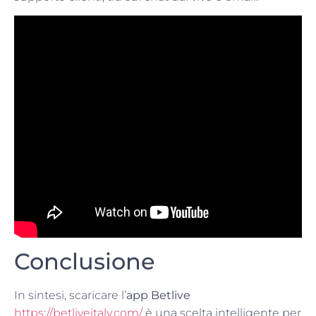
Conclusione
In sintesi, scaricare l’
app Betlive
https://betliveitaly.com/
è una scelta intelligente per