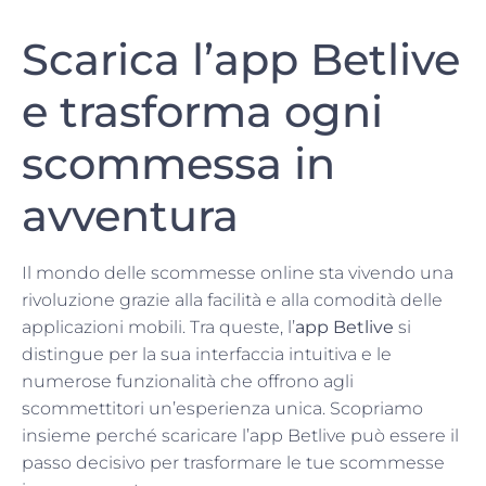
Scarica l’app Betlive
e trasforma ogni
scommessa in
avventura
Il mondo delle scommesse online sta vivendo una
rivoluzione grazie alla facilità e alla comodità delle
applicazioni mobili. Tra queste, l’
app Betlive
si
distingue per la sua interfaccia intuitiva e le
numerose funzionalità che offrono agli
scommettitori un’esperienza unica. Scopriamo
insieme perché scaricare l’app Betlive può essere il
passo decisivo per trasformare le tue scommesse