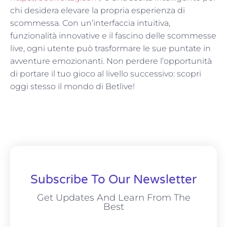
chi desidera elevare la propria esperienza di
scommessa. Con un’interfaccia intuitiva,
funzionalità innovative e il fascino delle scommesse
live, ogni utente può trasformare le sue puntate in
avventure emozionanti. Non perdere l’opportunità
di portare il tuo gioco al livello successivo: scopri
oggi stesso il mondo di Betlive!
Subscribe To Our Newsletter
Get Updates And Learn From The
Best