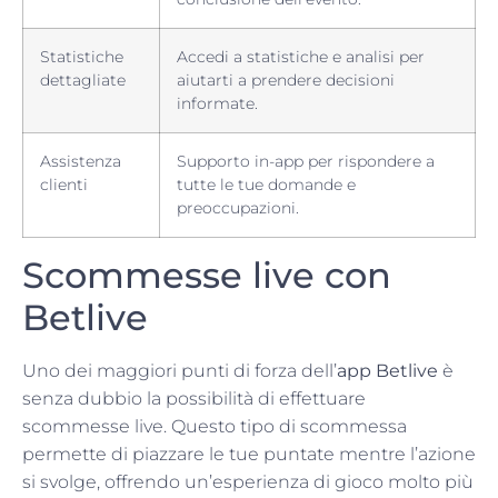
Statistiche
Accedi a statistiche e analisi per
dettagliate
aiutarti a prendere decisioni
informate.
Assistenza
Supporto in-app per rispondere a
clienti
tutte le tue domande e
preoccupazioni.
Scommesse live con
Betlive
Uno dei maggiori punti di forza dell’
app Betlive
è
senza dubbio la possibilità di effettuare
scommesse live. Questo tipo di scommessa
permette di piazzare le tue puntate mentre l’azione
si svolge, offrendo un’esperienza di gioco molto più