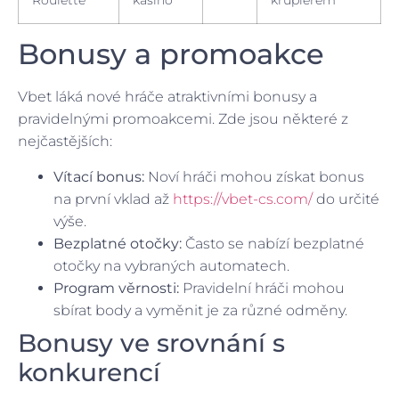
Roulette
kasino
krupiérem
Bonusy a promoakce
Vbet láká nové hráče atraktivními bonusy a
pravidelnými promoakcemi. Zde jsou některé z
nejčastějších:
Vítací bonus:
Noví hráči mohou získat bonus
na první vklad až
https://vbet-cs.com/
do určité
výše.
Bezplatné otočky:
Často se nabízí bezplatné
otočky na vybraných automatech.
Program věrnosti:
Pravidelní hráči mohou
sbírat body a vyměnit je za různé odměny.
Bonusy ve srovnání s
konkurencí