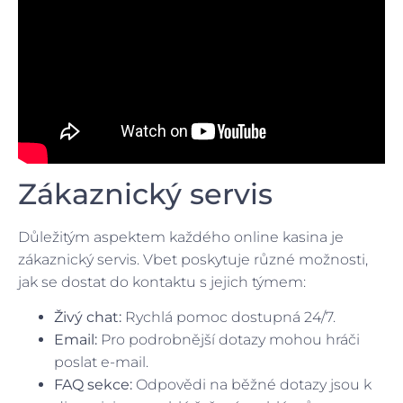
Zákaznický servis
Důležitým aspektem každého online kasina je
zákaznický servis. Vbet poskytuje různé možnosti,
jak se dostat do kontaktu s jejich týmem:
Živý chat:
Rychlá pomoc dostupná 24/7.
Email:
Pro podrobnější dotazy mohou hráči
poslat e-mail.
FAQ sekce:
Odpovědi na běžné dotazy jsou k