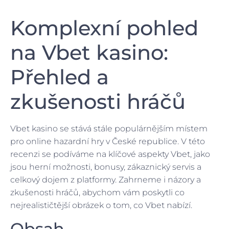
Komplexní pohled
na Vbet kasino:
Přehled a
zkušenosti hráčů
Vbet kasino se stává stále populárnějším místem
pro online hazardní hry v České republice. V této
recenzi se podíváme na klíčové aspekty Vbet, jako
jsou herní možnosti, bonusy, zákaznický servis a
celkový dojem z platformy. Zahrneme i názory a
zkušenosti hráčů, abychom vám poskytli co
nejrealističtější obrázek o tom, co Vbet nabízí.
Obsah