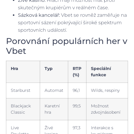
Živé kasino:
Hráči mají možnost hrát proti
skutečným krupiérům v reálném čase.
Sázková kancelář:
Vbet se rovněž zaměřuje na
sportovní sázení pokrývající široké spektrum
sportovních událostí.
Porovnání populárních her v
Vbet
Hra
Typ
RTP
Speciální
(%)
funkce
Starburst
Automat
96,1
Wilds, respiny
Blackjack
Karetní
99,5
Možnost
Classic
hra
zdvojnásobení
Live
Živé
97,3
Interakce s