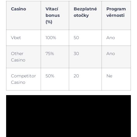
Casino
Vítací
Bezplatné
Program
bonus
otočky
věrnosti
(%)
Vbet
100%
50
Ano
Other
75%
30
Ano
Casino
Competitor
50%
20
Ne
Casino