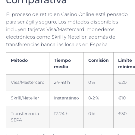
El proceso de retiro en Casino Online está pensado
para ser ágil y seguro. Los métodos disponibles
incluyen tarjetas Visa/Mastercard, monederos
electrónicos como Skrill y Neteller, además de
transferencias bancarias locales en España.
Método
Tiempo
Comisión
Límite
medio
mínim
Visa/Mastercard
24‑48 h
0 %
€20
Skrill/Neteller
Instantáneo
0‑2 %
€10
Transferencia
12‑24 h
0 %
€50
SEPA