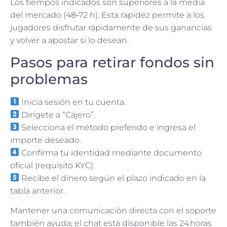
Los tiempos indicados son superiores a la media
del mercado (48‑72 h). Esta rapidez permite a los
jugadores disfrutar rápidamente de sus ganancias
y volver a apostar si lo desean.
Pasos para retirar fondos sin
problemas
Inicia sesión en tu cuenta.
Dirígete a “Cajero”.
Selecciona el método preferido e ingresa el
importe deseado.
Confirma tu identidad mediante documento
oficial (requisito KYC).
Recibe el dinero según el plazo indicado en la
tabla anterior.
Mantener una comunicación directa con el soporte
también ayuda; el chat está disponible las 24 horas