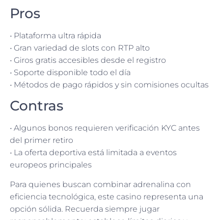
Pros
• Plataforma ultra rápida
• Gran variedad de slots con RTP alto
• Giros gratis accesibles desde el registro
• Soporte disponible todo el día
• Métodos de pago rápidos y sin comisiones ocultas
Contras
• Algunos bonos requieren verificación KYC antes
del primer retiro
• La oferta deportiva está limitada a eventos
europeos principales
Para quienes buscan combinar adrenalina con
eficiencia tecnológica, este casino representa una
opción sólida. Recuerda siempre jugar