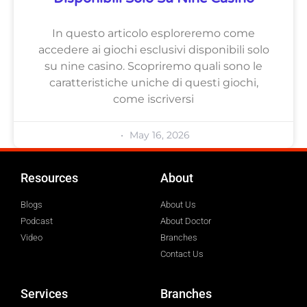
In questo articolo esploreremo come
accedere ai giochi esclusivi disponibili solo
su nine casino. Scopriremo quali sono le
caratteristiche uniche di questi giochi,
come iscriversi
May 16, 2026
Resources
About
Blogs
About Us
Podcast
About Doctor
Video
Branches
Contact Us
Services
Branches