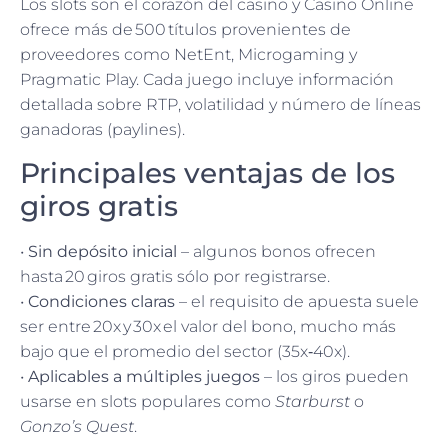
Los slots son el corazón del casino y Casino Online
ofrece más de 500 títulos provenientes de
proveedores como NetEnt, Microgaming y
Pragmatic Play. Cada juego incluye información
detallada sobre RTP, volatilidad y número de líneas
ganadoras (paylines).
Principales ventajas de los
giros gratis
•
Sin depósito inicial
– algunos bonos ofrecen
hasta 20 giros gratis sólo por registrarse.
•
Condiciones claras
– el requisito de apuesta suele
ser entre 20x y 30x el valor del bono, mucho más
bajo que el promedio del sector (35x‑40x).
•
Aplicables a múltiples juegos
– los giros pueden
usarse en slots populares como
Starburst
o
Gonzo’s Quest
.