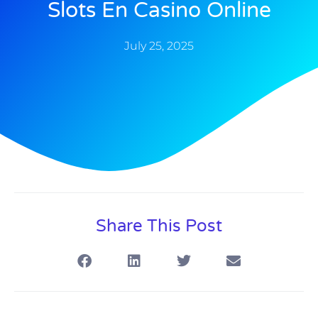
Slots En Casino Online
July 25, 2025
Share This Post