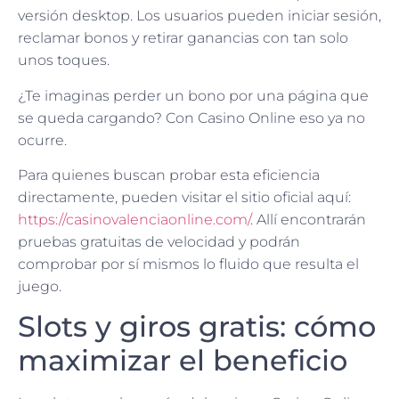
versión desktop. Los usuarios pueden iniciar sesión,
reclamar bonos y retirar ganancias con tan solo
unos toques.
¿Te imaginas perder un bono por una página que
se queda cargando? Con Casino Online eso ya no
ocurre.
Para quienes buscan probar esta eficiencia
directamente, pueden visitar el sitio oficial aquí:
https://casinovalenciaonline.com/
. Allí encontrarán
pruebas gratuitas de velocidad y podrán
comprobar por sí mismos lo fluido que resulta el
juego.
Slots y giros gratis: cómo
maximizar el beneficio