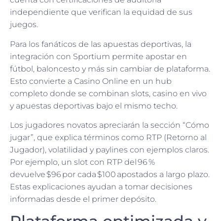
independiente que verifican la equidad de sus
juegos.
Para los fanáticos de las apuestas deportivas, la
integración con Sportium permite apostar en
fútbol, baloncesto y más sin cambiar de plataforma.
Esto convierte a Casino Online en un hub
completo donde se combinan slots, casino en vivo
y apuestas deportivas bajo el mismo techo.
Los jugadores novatos apreciarán la sección “Cómo
jugar”, que explica términos como RTP (Retorno al
Jugador), volatilidad y paylines con ejemplos claros.
Por ejemplo, un slot con RTP del 96 %
devuelve $96 por cada $100 apostados a largo plazo.
Estas explicaciones ayudan a tomar decisiones
informadas desde el primer depósito.