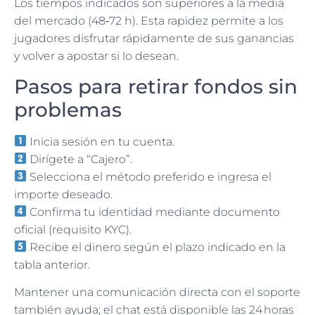
Los tiempos indicados son superiores a la media
del mercado (48‑72 h). Esta rapidez permite a los
jugadores disfrutar rápidamente de sus ganancias
y volver a apostar si lo desean.
Pasos para retirar fondos sin
problemas
Inicia sesión en tu cuenta.
Dirígete a “Cajero”.
Selecciona el método preferido e ingresa el
importe deseado.
Confirma tu identidad mediante documento
oficial (requisito KYC).
Recibe el dinero según el plazo indicado en la
tabla anterior.
Mantener una comunicación directa con el soporte
también ayuda; el chat está disponible las 24 horas