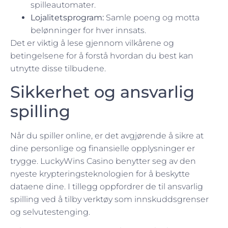
spilleautomater.
Lojalitetsprogram:
Samle poeng og motta
belønninger for hver innsats.
Det er viktig å lese gjennom vilkårene og
betingelsene for å forstå hvordan du best kan
utnytte disse tilbudene.
Sikkerhet og ansvarlig
spilling
Når du spiller online, er det avgjørende å sikre at
dine personlige og finansielle opplysninger er
trygge. LuckyWins Casino benytter seg av den
nyeste krypteringsteknologien for å beskytte
dataene dine. I tillegg oppfordrer de til ansvarlig
spilling ved å tilby verktøy som innskuddsgrenser
og selvutestenging.