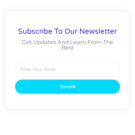
Subscribe To Our Newsletter
Get Updates And Learn From The
Best
Send