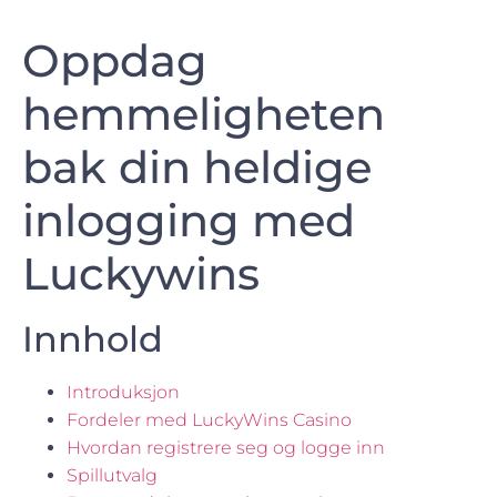
Oppdag
hemmeligheten
bak din heldige
inlogging med
Luckywins
Innhold
Introduksjon
Fordeler med LuckyWins Casino
Hvordan registrere seg og logge inn
Spillutvalg