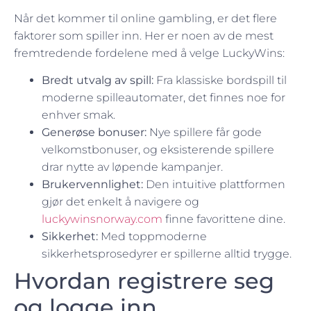
Når det kommer til online gambling, er det flere
faktorer som spiller inn. Her er noen av de mest
fremtredende fordelene med å velge LuckyWins:
Bredt utvalg av spill:
Fra klassiske bordspill til
moderne spilleautomater, det finnes noe for
enhver smak.
Generøse bonuser:
Nye spillere får gode
velkomstbonuser, og eksisterende spillere
drar nytte av løpende kampanjer.
Brukervennlighet:
Den intuitive plattformen
gjør det enkelt å navigere og
luckywinsnorway.com
finne favorittene dine.
Sikkerhet:
Med toppmoderne
sikkerhetsprosedyrer er spillerne alltid trygge.
Hvordan registrere seg
og logge inn