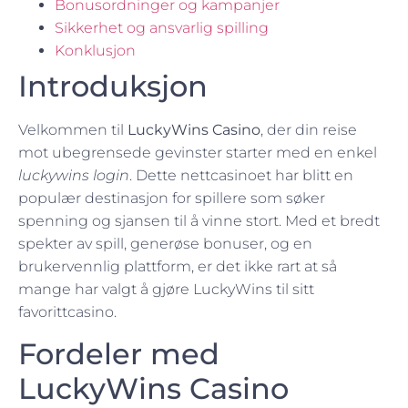
Bonusordninger og kampanjer
Sikkerhet og ansvarlig spilling
Konklusjon
Introduksjon
Velkommen til
LuckyWins Casino
, der din reise
mot ubegrensede gevinster starter med en enkel
luckywins login
. Dette nettcasinoet har blitt en
populær destinasjon for spillere som søker
spenning og sjansen til å vinne stort. Med et bredt
spekter av spill, generøse bonuser, og en
brukervennlig plattform, er det ikke rart at så
mange har valgt å gjøre LuckyWins til sitt
favorittcasino.
Fordeler med
LuckyWins Casino