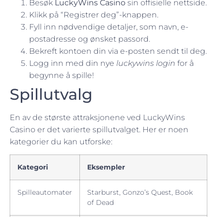
Besøk
LuckyWins Casino
sin offisielle nettside.
Klikk på “Registrer deg”-knappen.
Fyll inn nødvendige detaljer, som navn, e-
postadresse og ønsket passord.
Bekreft kontoen din via e-posten sendt til deg.
Logg inn med din nye
luckywins login
for å
begynne å spille!
Spillutvalg
En av de største attraksjonene ved LuckyWins
Casino er det varierte spillutvalget. Her er noen
kategorier du kan utforske:
Kategori
Eksempler
Spilleautomater
Starburst, Gonzo’s Quest, Book
of Dead