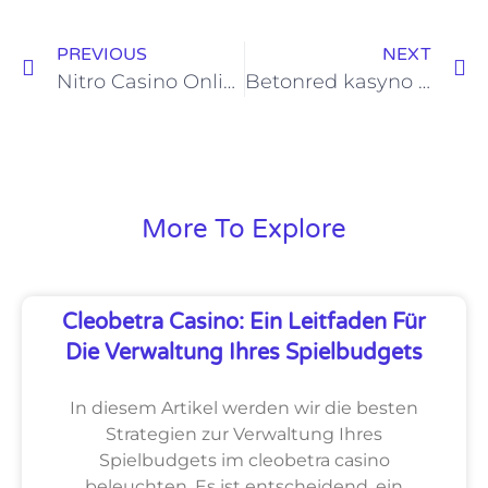
PREVIOUS
NEXT
Nitro Casino Online Ignites Unforgettable Gaming Adventures
Betonred kasyno odkrywa nowe horyzonty emocji i wygranych
More To Explore
Cleobetra Casino: Ein Leitfaden Für
Die Verwaltung Ihres Spielbudgets
In diesem Artikel werden wir die besten
Strategien zur Verwaltung Ihres
Spielbudgets im cleobetra casino
beleuchten. Es ist entscheidend, ein