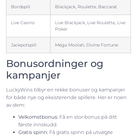
Bordspill
Blackjack, Roulette, Baccarat
Live Casino
Live Blackjack, Live Roulette, Live
Poker
Jackpotspill
Mega Moolah, Divine Fortune
Bonusordninger og
kampanjer
LuckyWins tilbyr en rekke bonuser og kampanjer
for både nye og eksisterende spillere. Her er noen
av dem:
Velkomstbonus:
Få en stor bonus på ditt
første innskudd.
Gratis spinn:
Få gratis spinn på utvalgte