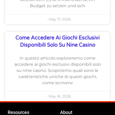
Budget zu setzen und sich
May 17, 2026
Come Accedere Ai Giochi Esclusivi
Disponibili Solo Su Nine Casino
In questo articolo esploreremo come
accedere ai giochi esclusivi disponibili solo
su nine casino. Scopriremo quali sono le
caratteristiche uniche di questi giochi,
come iscriversi
May 16, 2026
Resources
About