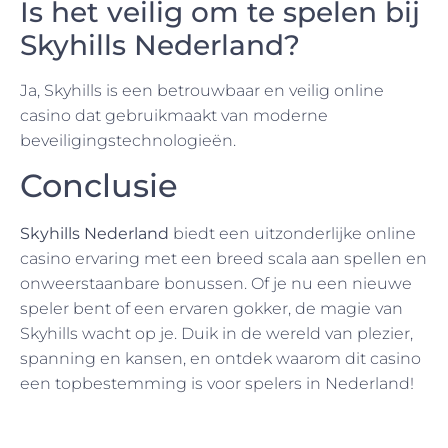
Is het veilig om te spelen bij
Skyhills Nederland?
Ja, Skyhills is een betrouwbaar en veilig online
casino dat gebruikmaakt van moderne
beveiligingstechnologieën.
Conclusie
Skyhills Nederland
biedt een uitzonderlijke online
casino ervaring met een breed scala aan spellen en
onweerstaanbare bonussen. Of je nu een nieuwe
speler bent of een ervaren gokker, de magie van
Skyhills wacht op je. Duik in de wereld van plezier,
spanning en kansen, en ontdek waarom dit casino
een topbestemming is voor spelers in Nederland!