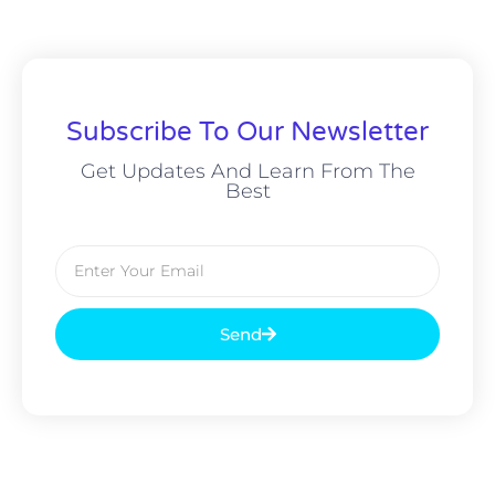
Subscribe To Our Newsletter
Get Updates And Learn From The
Best
Send