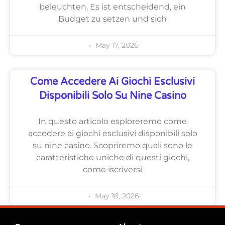
beleuchten. Es ist entscheidend, ein
Budget zu setzen und sich
May 17, 2026
Come Accedere Ai Giochi Esclusivi
Disponibili Solo Su Nine Casino
In questo articolo esploreremo come
accedere ai giochi esclusivi disponibili solo
su nine casino. Scopriremo quali sono le
caratteristiche uniche di questi giochi,
come iscriversi
May 16, 2026