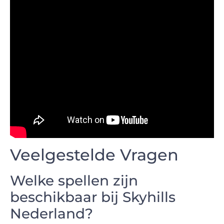
Veelgestelde Vragen
Welke spellen zijn
beschikbaar bij Skyhills
Nederland?