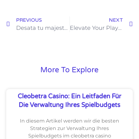
PREVIOUS
NEXT
Desata tu majestuosidad en el universo de Play Regal
Elevate Your Play at Skyhills Casino UK Where Thrills Soar High
More To Explore
Cleobetra Casino: Ein Leitfaden Für
Die Verwaltung Ihres Spielbudgets
In diesem Artikel werden wir die besten
Strategien zur Verwaltung Ihres
Spielbudgets im cleobetra casino