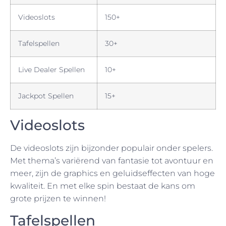
Videoslots
150+
Tafelspellen
30+
Live Dealer Spellen
10+
Jackpot Spellen
15+
Videoslots
De videoslots zijn bijzonder populair onder spelers.
Met thema’s variërend van fantasie tot avontuur en
meer, zijn de graphics en geluidseffecten van hoge
kwaliteit. En met elke spin bestaat de kans om
grote prijzen te winnen!
Tafelspellen