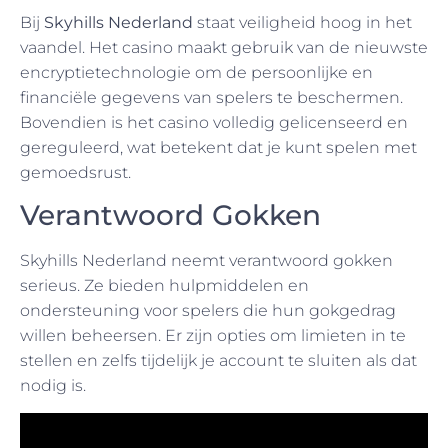
Bij
Skyhills Nederland
staat veiligheid hoog in het
vaandel. Het casino maakt gebruik van de nieuwste
encryptietechnologie om de persoonlijke en
financiële gegevens van spelers te beschermen.
Bovendien is het casino volledig gelicenseerd en
gereguleerd, wat betekent dat je kunt spelen met
gemoedsrust.
Verantwoord Gokken
Skyhills Nederland neemt verantwoord gokken
serieus. Ze bieden hulpmiddelen en
ondersteuning voor spelers die hun gokgedrag
willen beheersen. Er zijn opties om limieten in te
stellen en zelfs tijdelijk je account te sluiten als dat
nodig is.