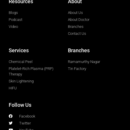
Resources
About
Blogs
About Us
Podcast
About Doctor
Video
Branches
Contact Us
Services
Branches
Chemical Peel
Ramamurthy Nagar
Platelet-Rich Plasma (PRP)
Tin Factory
Therapy
Skin Lightening
HIFU
Follow Us
Facebook
Twitter