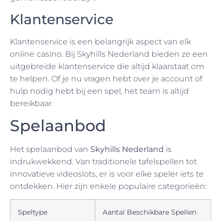
Klantenservice
Klantenservice is een belangrijk aspect van elk
online casino. Bij Skyhills Nederland bieden ze een
uitgebreide klantenservice die altijd klaarstaat om
te helpen. Of je nu vragen hebt over je account of
hulp nodig hebt bij een spel, het team is altijd
bereikbaar.
Spelaanbod
Het spelaanbod van
Skyhills Nederland
is
indrukwekkend. Van traditionele tafelspellen tot
innovatieve videoslots, er is voor elke speler iets te
ontdekken. Hier zijn enkele populaire categorieën:
Speltype
Aantal Beschikbare Spellen