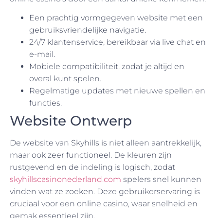
Een prachtig vormgegeven website met een
gebruiksvriendelijke navigatie.
24/7 klantenservice, bereikbaar via live chat en
e-mail.
Mobiele compatibiliteit, zodat je altijd en
overal kunt spelen.
Regelmatige updates met nieuwe spellen en
functies.
Website Ontwerp
De website van Skyhills is niet alleen aantrekkelijk,
maar ook zeer functioneel. De kleuren zijn
rustgevend en de indeling is logisch, zodat
skyhillscasinonederland.com
spelers snel kunnen
vinden wat ze zoeken. Deze gebruikerservaring is
cruciaal voor een online casino, waar snelheid en
gemak essentieel zijn.