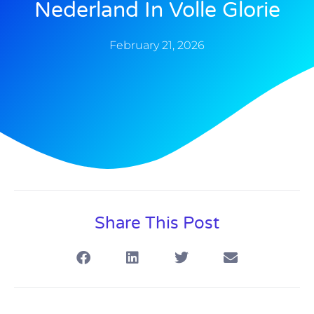
Nederland In Volle Glorie
February 21, 2026
Share This Post