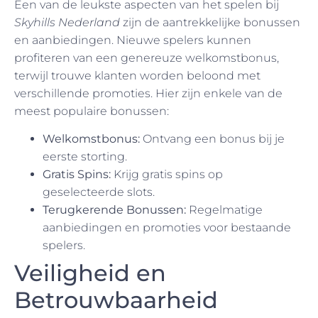
Een van de leukste aspecten van het spelen bij
Skyhills Nederland
zijn de aantrekkelijke bonussen
en aanbiedingen. Nieuwe spelers kunnen
profiteren van een genereuze welkomstbonus,
terwijl trouwe klanten worden beloond met
verschillende promoties. Hier zijn enkele van de
meest populaire bonussen:
Welkomstbonus:
Ontvang een bonus bij je
eerste storting.
Gratis Spins:
Krijg gratis spins op
geselecteerde slots.
Terugkerende Bonussen:
Regelmatige
aanbiedingen en promoties voor bestaande
spelers.
Veiligheid en
Betrouwbaarheid