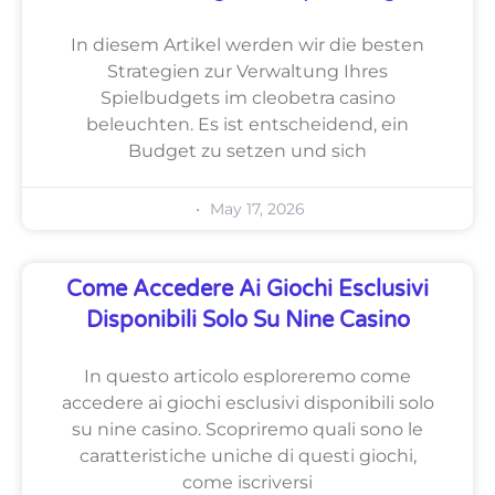
In diesem Artikel werden wir die besten
Strategien zur Verwaltung Ihres
Spielbudgets im cleobetra casino
beleuchten. Es ist entscheidend, ein
Budget zu setzen und sich
May 17, 2026
Come Accedere Ai Giochi Esclusivi
Disponibili Solo Su Nine Casino
In questo articolo esploreremo come
accedere ai giochi esclusivi disponibili solo
su nine casino. Scopriremo quali sono le
caratteristiche uniche di questi giochi,
come iscriversi