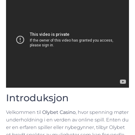
Introduksjon
Velkommen til
Olybet Casino
, hvor spenning møter
underholdning i en verden av online spill. Enten du
er en erfaren spiller eller nybegynner, tilbyr Olybet
et bredt spekter av muligheter som kan forvandle