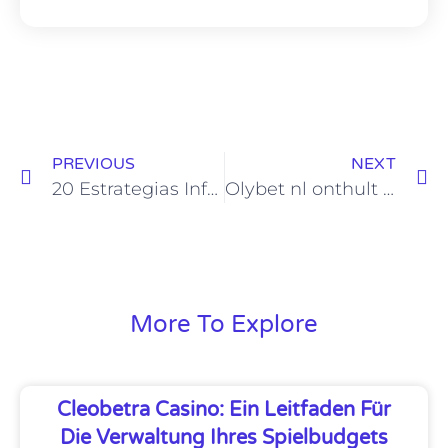
PREVIOUS
NEXT
20 Estrategias Infalibles para Triunfar en Casino Online este Año
Olybet nl onthult de geheimen van winnende weddenschappen
More To Explore
Cleobetra Casino: Ein Leitfaden Für
Die Verwaltung Ihres Spielbudgets