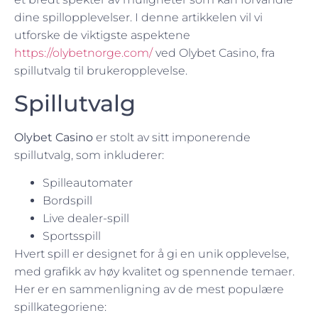
dine spillopplevelser. I denne artikkelen vil vi
utforske de viktigste aspektene
https://olybetnorge.com/
ved Olybet Casino, fra
spillutvalg til brukeropplevelse.
Spillutvalg
Olybet Casino
er stolt av sitt imponerende
spillutvalg, som inkluderer:
Spilleautomater
Bordspill
Live dealer-spill
Sportsspill
Hvert spill er designet for å gi en unik opplevelse,
med grafikk av høy kvalitet og spennende temaer.
Her er en sammenligning av de mest populære
spillkategoriene: