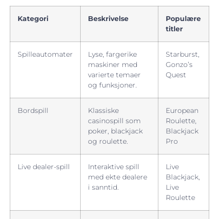
Kategori
Beskrivelse
Populære
titler
Spilleautomater
Lyse, fargerike
Starburst,
maskiner med
Gonzo’s
varierte temaer
Quest
og funksjoner.
Bordspill
Klassiske
European
casinospill som
Roulette,
poker, blackjack
Blackjack
og roulette.
Pro
Live dealer-spill
Interaktive spill
Live
med ekte dealere
Blackjack,
i sanntid.
Live
Roulette