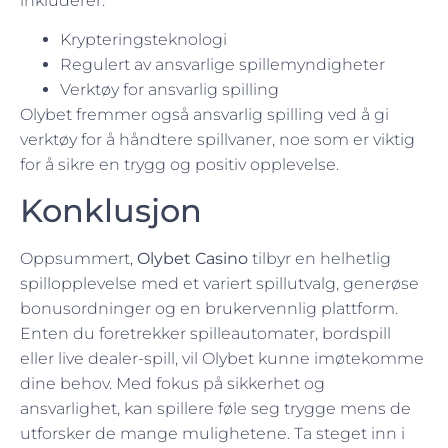
inkluderer:
Krypteringsteknologi
Regulert av ansvarlige spillemyndigheter
Verktøy for ansvarlig spilling
Olybet fremmer også ansvarlig spilling ved å gi
verktøy for å håndtere spillvaner, noe som er viktig
for å sikre en trygg og positiv opplevelse.
Konklusjon
Oppsummert,
Olybet Casino
tilbyr en helhetlig
spillopplevelse med et variert spillutvalg, generøse
bonusordninger og en brukervennlig plattform.
Enten du foretrekker spilleautomater, bordspill
eller live dealer-spill, vil Olybet kunne imøtekomme
dine behov. Med fokus på sikkerhet og
ansvarlighet, kan spillere føle seg trygge mens de
utforsker de mange mulighetene. Ta steget inn i