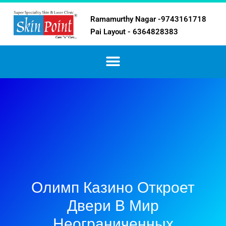
Ramamurthy Nagar -9743161718
Pai Layout - 6364828383
Олимп Казино Откроет
Двери В Мир
Неограниченных