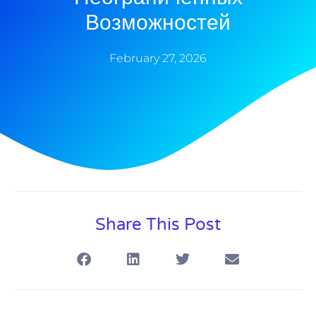
Возможностей
February 27, 2026
Share This Post