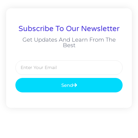
Subscribe To Our Newsletter
Get Updates And Learn From The
Best
Send