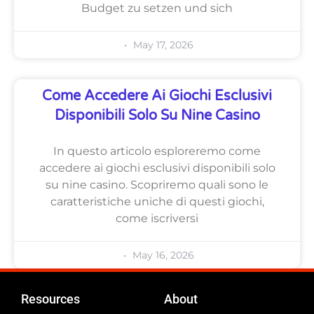
Budget zu setzen und sich
May 17, 2026
Come Accedere Ai Giochi Esclusivi
Disponibili Solo Su Nine Casino
In questo articolo esploreremo come
accedere ai giochi esclusivi disponibili solo
su nine casino. Scopriremo quali sono le
caratteristiche uniche di questi giochi,
come iscriversi
May 16, 2026
Resources
About