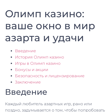
Олимп казино:
ваше окно в мир
азарта и удачи
Введение
История Олимп казино
Игры в Олимп казино
Бонусы и акции
Безопасность и лицензирование
Заключение
Введение
Каждый любитель азартных игр, рано или
поздно, задумывается о том, чтобы попробовать