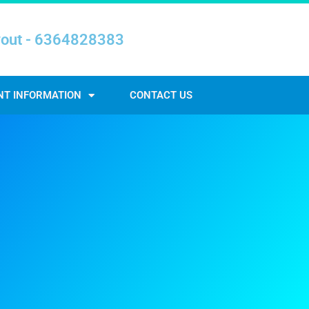
yout - 6364828383
NT INFORMATION
CONTACT US