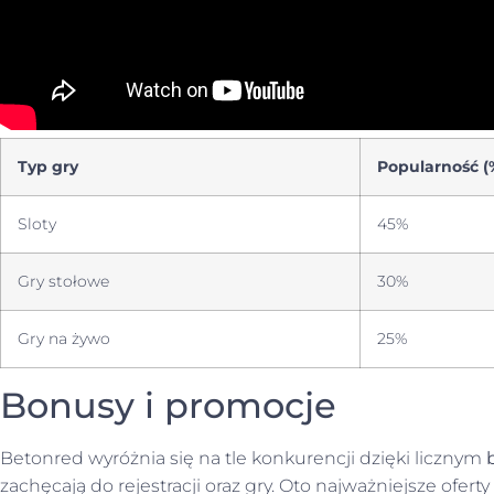
Typ gry
Popularność (
Sloty
45%
Gry stołowe
30%
Gry na żywo
25%
Bonusy i promocje
Betonred wyróżnia się na tle konkurencji dzięki licznym
zachęcają do rejestracji oraz gry. Oto najważniejsze ofert