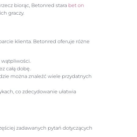
rzecz biorąc, Betonred stara
bet on
ch graczy.
rcie klienta. Betonred oferuje różne
 wątpliwości.
ez całą dobę.
gdzie można znaleźć wiele przydatnych
zykach, co zdecydowanie ułatwia
zęściej zadawanych pytań dotyczących