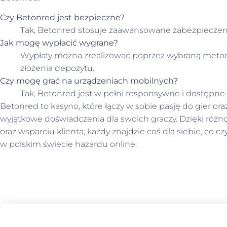
Czy Betonred jest bezpieczne?
Tak, Betonred stosuje zaawansowane zabezpieczeni
Jak mogę wypłacić wygrane?
Wypłaty można zrealizować poprzez wybraną metodę 
złożenia depozytu.
Czy mogę grać na urządzeniach mobilnych?
Tak, Betonred jest w pełni responsywne i dostępne
Betonred to kasyno, które łączy w sobie pasję do gier or
wyjątkowe doświadczenia dla swoich graczy. Dzięki róż
oraz wsparciu klienta, każdy znajdzie coś dla siebie, co 
w polskim świecie hazardu online.