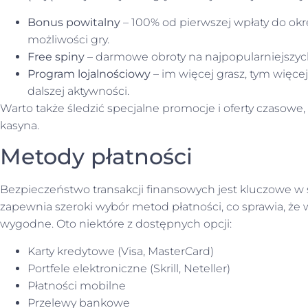
Bonus powitalny
– 100% od pierwszej wpłaty do okr
możliwości gry.
Free spiny
– darmowe obroty na najpopularniejszych
Program lojalnościowy
– im więcej grasz, tym więce
dalszej aktywności.
Warto także śledzić specjalne promocje i oferty czasowe, 
kasyna.
Metody płatności
Bezpieczeństwo transakcji finansowych jest kluczowe w ś
zapewnia szeroki wybór metod płatności, co sprawia, że w
wygodne. Oto niektóre z dostępnych opcji:
Karty kredytowe (Visa, MasterCard)
Portfele elektroniczne (Skrill, Neteller)
Płatności mobilne
Przelewy bankowe