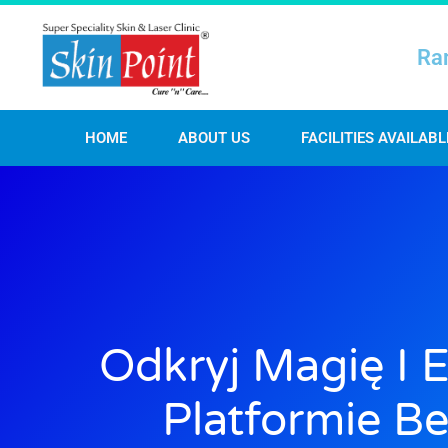
Ra
HOME
ABOUT US
FACILITIES AVAILABL
Odkryj Magię I 
Platformie B