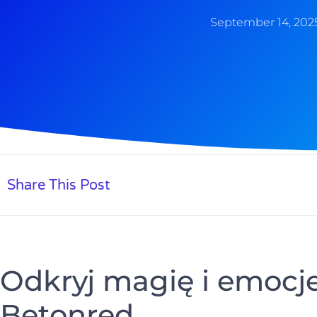
September 14, 202
Share This Post
Odkryj magię i emocje
Betonred