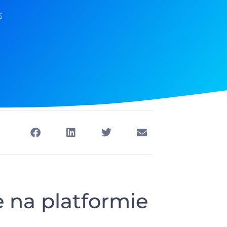
5
 na platformie