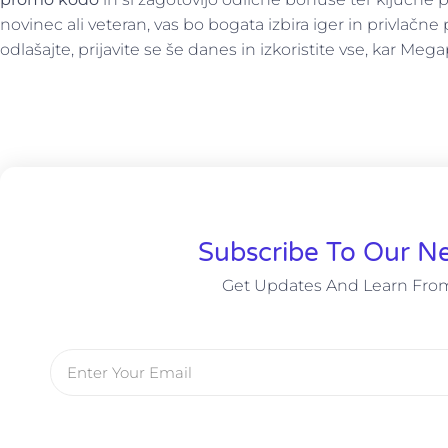
novinec ali veteran, vas bo bogata izbira iger in privlačn
odlašajte, prijavite se še danes in izkoristite vse, kar Meg
Subscribe To Our Ne
Get Updates And Learn Fro