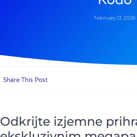
Kodo
February 13, 2026
Share This Post
Odkrijte izjemne prih
ekskluzivnim megapa