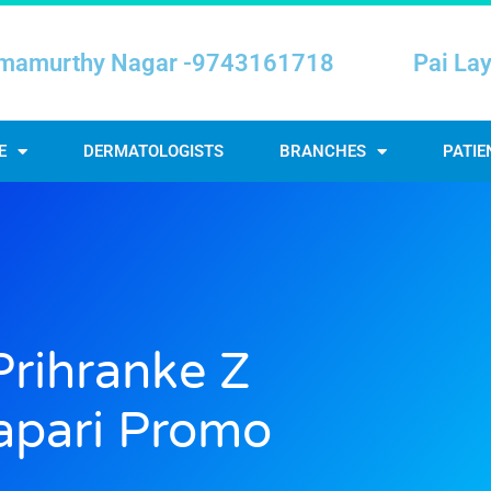
mamurthy Nagar -9743161718
Pai La
E
DERMATOLOGISTS
BRANCHES
PATIE
Prihranke Z
apari Promo