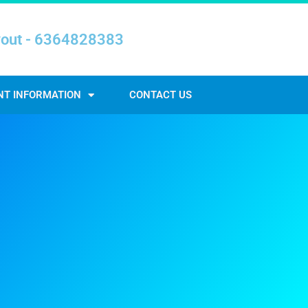
yout - 6364828383
NT INFORMATION
CONTACT US