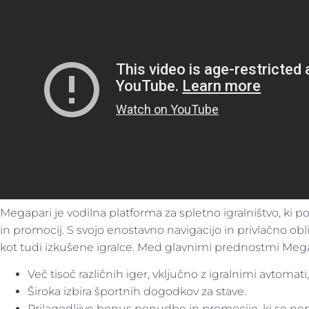
Megapari je vodilna platforma za spletno igralništvo, ki po
in promocij. S svojo enostavno navigacijo in privlačno obli
kot tudi izkušene igralce. Med glavnimi prednostmi Mega
Več tisoč različnih iger, vključno z igralnimi avtomati
Široka izbira športnih dogodkov za stave.
Prilagodljive bonus ponudbe in promocije, ki se ne