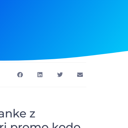
ranke z
ri promo kodo