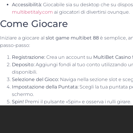
Accessibilità:
Giocabile sia su desktop che su dispos
multibetitaly.com
ai giocatori di divertirsi ovunque.
Come Giocare
Iniziare a giocare al
slot game multibet 88
è semplice, an
passo-passo:
Registrazione:
Crea un account su
MultiBet Casino
Deposito:
Aggiungi fondi al tuo conto utilizzando 
disponibili.
Selezione del Gioco:
Naviga nella sezione slot e sceg
Impostazione della Puntata:
Scegli la tua puntata per
schermo.
Spin!
Premi il pulsante «Spin» e osserva i rulli girare.