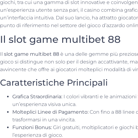
giochi, tra cui una gamma di slot innovative e coinvolgenti.
un’esperienza utente senza pari, il casino combina grafic
un’interfaccia intuitiva. Dal suo lancio, ha attratto gioca
punto di riferimento nel settore del gioco d’azzardo onlin
Il slot game multibet 88
Il
slot game multibet 88
è una delle gemme più preziose 
gioco si distingue non solo per il design accattivante, 
avvincente che offre ai giocatori molteplici modalità di vin
Caratteristiche Principali
Grafica Straordinaria:
I colori vibranti e le animazion
un’esperienza visiva unica.
Molteplici Linee di Pagamento:
Con fino a 88 linee
trasformarsi in una vincita.
Funzioni Bonus:
Giri gratuiti, moltiplicatori e gioc
l’esperienza di gioco.