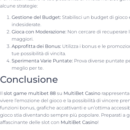
alcune strategie:
Gestione del Budget:
Stabilisci un budget di gioco e
indesiderate.
Gioca con Moderazione:
Non cercare di recuperar
maggiori.
Approfitta dei Bonus:
Utilizza i bonus e le promozio
tue possibilità di vincita.
Sperimenta Varie Puntate:
Prova diverse puntate pe
meglio per te.
Conclusione
Il
slot game multibet 88
su
MultiBet Casino
rappresenta 
vivere l’emozione del gioco e la possibilità di vincere pr
funzioni bonus, grafiche accattivanti e un’ottima accessib
gioco stia diventando sempre più popolare. Preparati a gir
affascinante delle slot con
MultiBet Casino
!