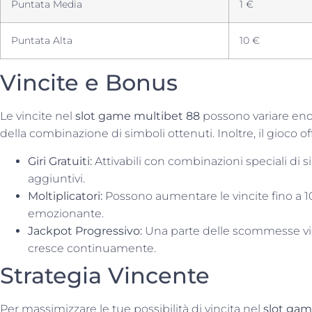
Puntata Media
1 €
Puntata Alta
10 €
Vincite e Bonus
Le vincite nel
slot game multibet 88
possono variare en
della combinazione di simboli ottenuti. Inoltre, il gioco o
Giri Gratuiti:
Attivabili con combinazioni speciali di si
aggiuntivi.
Moltiplicatori:
Possono aumentare le vincite fino a 1
emozionante.
Jackpot Progressivo:
Una parte delle scommesse vi
cresce continuamente.
Strategia Vincente
Per massimizzare le tue possibilità di vincita nel
slot gam