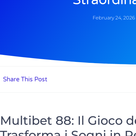
Straordin
February 24, 2026
Share This Post
Multibet 88: Il Gioco d
Trasforma i Sogni in R