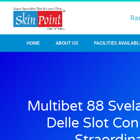
Ra
HOME
ABOUT US
FACILITIES AVAILABL
Multibet 88 Svel
Delle Slot Con