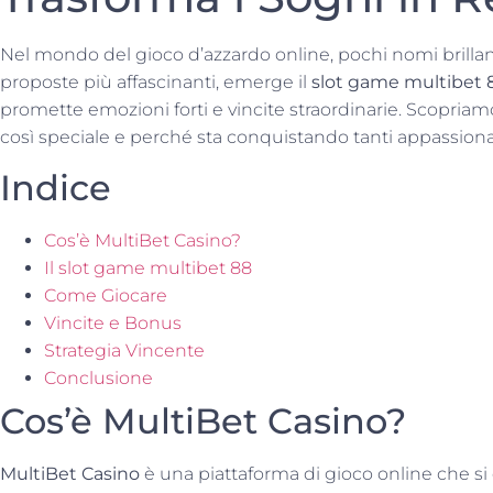
Nel mondo del gioco d’azzardo online, pochi nomi bril
proposte più affascinanti, emerge il
slot game multibet 
promette emozioni forti e vincite straordinarie. Scopri
così speciale e perché sta conquistando tanti appassiona
Indice
Cos’è MultiBet Casino?
Il slot game multibet 88
Come Giocare
Vincite e Bonus
Strategia Vincente
Conclusione
Cos’è MultiBet Casino?
MultiBet Casino
è una piattaforma di gioco online che si 