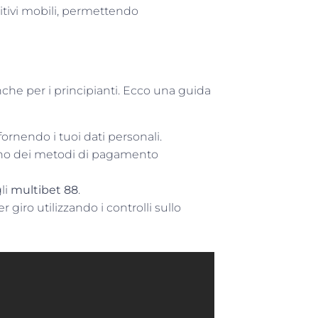
itivi mobili, permettendo
che per i principianti. Ecco una guida
fornendo i tuoi dati personali.
uno dei metodi di pagamento
li
multibet 88
.
 giro utilizzando i controlli sullo