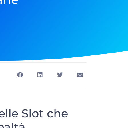
arie
elle Slot che
ealtà