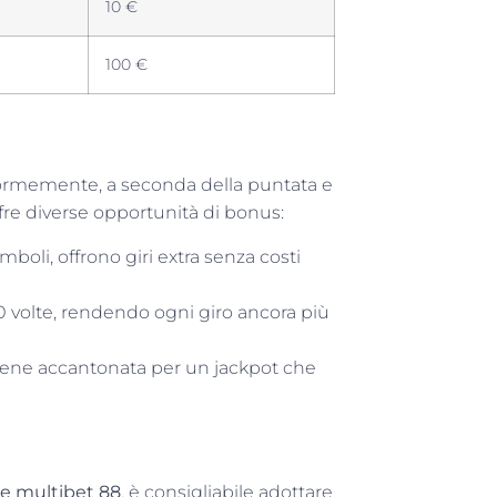
10 €
100 €
ormemente, a seconda della puntata e
ffre diverse opportunità di bonus:
mboli, offrono giri extra senza costi
0 volte, rendendo ogni giro ancora più
ene accantonata per un jackpot che
e multibet 88
, è consigliabile adottare