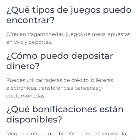
¿Qué tipos de juegos puedo
encontrar?
Ofrecen tragamonedas, juegos de mesa, apuestas
en vivo y deportes.
¿Cómo puedo depositar
dinero?
Puedes utilizar tarjetas de crédito, billeteras
electrónicas, transferencias bancarias y
criptomonedas.
¿Qué bonificaciones están
disponibles?
Megapari ofrece una bonificación de bienvenida,