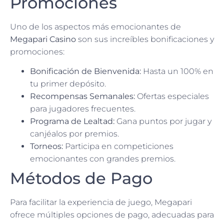
Promociones
Uno de los aspectos más emocionantes de
Megapari Casino
son sus increíbles bonificaciones y
promociones:
Bonificación de Bienvenida:
Hasta un 100% en
tu primer depósito.
Recompensas Semanales:
Ofertas especiales
para jugadores frecuentes.
Programa de Lealtad:
Gana puntos por jugar y
canjéalos por premios.
Torneos:
Participa en competiciones
emocionantes con grandes premios.
Métodos de Pago
Para facilitar la experiencia de juego, Megapari
ofrece múltiples opciones de pago, adecuadas para